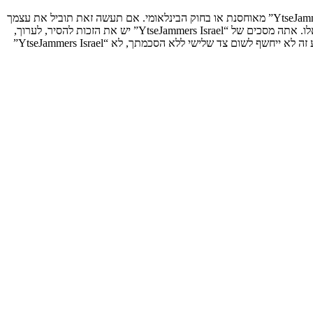
אתה מסכים לא לשלוח דברים גסים, גזעניים, אלימים, פוגעים, בלתי חוקיים או כל חומר אחר אשר שנוי במחלוקת במדינה שלך, במדינה בה “YtseJammers Israel” מאוחסנת או בחוק הבינלאומי. אם תעשה זאת תוביל את עצמך
לחסימה מיידית ולצמיתות, עם הודעה לספק שירות האינטרנט אם זה יראה לנו דרוש. כתובות ה־IP של כל ההודעות נשמרות כדי לעזור בכפיית תנאים אלו. אתה מסכים של “YtseJammers Israel” יש את הזכות להסיר, לערוך,
להעביר או לסגור כל נושא בכל זמן נתון הנראה לנו מתאים. בתור משתמש אתה מסכים שכל המידע אשר אתה מזין יאוחסן בבסיס הנתונים. בעוד שמידע זה לא ייחשף לשום צד שלישי ללא הסכמתך, לא “YtseJammers Israel”