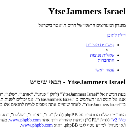
YtseJammers Israel
מועדון המעריצים הרשמי של דרים ת'יאטר בישראל
דילוג לתוכן
קישורים מהירים
שאלות נפוצות
התחברות
עמוד ראשי
YtseJammers Israel - תנאי שימוש
אנא אל תיגש ו/או תשתמש ב־“
ב־“YtseJammers Israel”. לאחר שינויים אתה מסכים לציית לתנאים אלו כאשר הם מעודכנים ו/או מתוקנים.
הפורומים שלנו מבוססים על phpBB (להלן “הם”, “אותם”, “שלהם”, “מערכת phpBB”, “www.phpbb.co.il”, “קבוצת phpBB”, “צוות phpBB הישראלי”) אשר הינה מערכת בולטיין המשוחררת תחת הסכם “
כללי v2
” (להלן “GPL”) וניתנת להורדה דרך אתר
www.phpbb.com
ו/או מנוהל. למידע נוסף לגבי phpBB, ראה:
www.phpbb.com
.