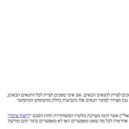
Ytse” (להלן “אנחנו”, “אותנו”, “שלנו”, “YtseJammers Israel”, “https://www.dreamtheater.co.il/forums”), אתה מסכים לציית לתנאים הבאים. אם אינך מסכים לציית לכל התנאים הבאים,
לידע אותך, אך יהיה זה נבון מצידך לסקור תנאים אלו בקביעות כחלק מהשימוש המתמשך
רישיון ציבורי
phpB מקלה על האינטרנט המבוסס דיונים בלבד, קבוצת phpBB אינה אחראית לכל מה שאנו מאפשרים ו/או לא מאפשרים בתור תוכן מורשה