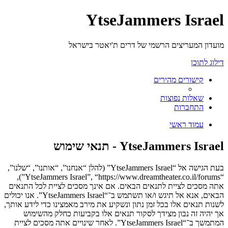
YtseJammers Israel
מועדון המעריצים הרשמי של דרים ת'יאטר בישראל
דילוג לתוכן
קישורים מהירים
שאלות נפוצות
התחברות
עמוד ראשי
YtseJammers Israel - תנאי שימוש
בעת הגישה אל “YtseJammers Israel” (להלן “אנחנו”, “אותנו”, “שלנו”,
“YtseJammers Israel”, “https://www.dreamtheater.co.il/forums”),
אתה מסכים לציית לתנאים הבאים. אם אינך מסכים לציית לכל התנאים
הבאים, אנא אל תיגש ו/או תשתמש ב־“YtseJammers Israel”. אנו יכולים
לשנות תנאים אלו בכל זמן נתון ונשקיע את מירב מאמצינו כדי לידע אותך,
אך יהיה זה נבון מצידך לסקור תנאים אלו בקביעות כחלק מהשימוש
המתמשך ב־“YtseJammers Israel”. לאחר שינויים אתה מסכים לציית