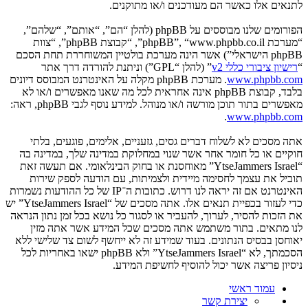
לתנאים אלו כאשר הם מעודכנים ו/או מתוקנים.
הפורומים שלנו מבוססים על phpBB (להלן “הם”, “אותם”, “שלהם”,
“מערכת phpBB”, “www.phpbb.co.il”, “קבוצת phpBB”, “צוות
phpBB הישראלי”) אשר הינה מערכת בולטיין המשוחררת תחת הסכם
“
רישיון ציבורי כללי v2
” (להלן “GPL”) וניתנת להורדה דרך אתר
www.phpbb.com
. מערכת phpBB מקלה על האינטרנט המבוסס דיונים
בלבד, קבוצת phpBB אינה אחראית לכל מה שאנו מאפשרים ו/או לא
מאפשרים בתור תוכן מורשה ו/או מנוהל. למידע נוסף לגבי phpBB, ראה:
.
www.phpbb.com
אתה מסכים לא לשלוח דברים גסים, גזעניים, אלימים, פוגעים, בלתי
חוקיים או כל חומר אחר אשר שנוי במחלוקת במדינה שלך, במדינה בה
“YtseJammers Israel” מאוחסנת או בחוק הבינלאומי. אם תעשה זאת
תוביל את עצמך לחסימה מיידית ולצמיתות, עם הודעה לספק שירות
האינטרנט אם זה יראה לנו דרוש. כתובות ה־IP של כל ההודעות נשמרות
כדי לעזור בכפיית תנאים אלו. אתה מסכים של “YtseJammers Israel” יש
את הזכות להסיר, לערוך, להעביר או לסגור כל נושא בכל זמן נתון הנראה
לנו מתאים. בתור משתמש אתה מסכים שכל המידע אשר אתה מזין
יאוחסן בבסיס הנתונים. בעוד שמידע זה לא ייחשף לשום צד שלישי ללא
הסכמתך, לא “YtseJammers Israel” ולא phpBB ישאו באחריות לכל
ניסיון פריצה אשר יכול להוסיף לחשיפת המידע.
עמוד ראשי
יצירת קשר