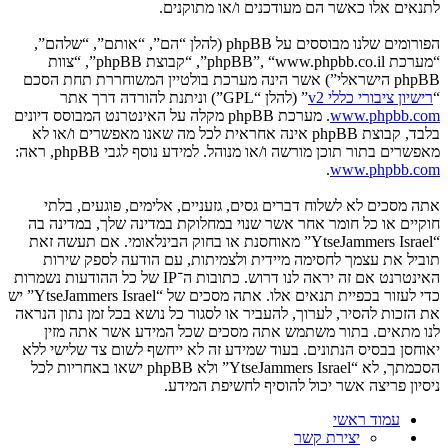
לתנאים אלו כאשר הם מעודכנים ו/או מתוקנים.
הפורומים שלנו מבוססים על phpBB (להלן “הם”, “אותם”, “שלהם”,
“מערכת phpBB”, “www.phpbb.co.il”, “קבוצת phpBB”, “צוות
phpBB הישראלי”) אשר הינה מערכת בולטיין המשוחררת תחת הסכם
“
רישיון ציבורי כללי v2
” (להלן “GPL”) וניתנת להורדה דרך אתר
www.phpbb.com
. מערכת phpBB מקלה על האינטרנט המבוסס דיונים
בלבד, קבוצת phpBB אינה אחראית לכל מה שאנו מאפשרים ו/או לא
מאפשרים בתור תוכן מורשה ו/או מנוהל. למידע נוסף לגבי phpBB, ראה:
.
www.phpbb.com
אתה מסכים לא לשלוח דברים גסים, גזעניים, אלימים, פוגעים, בלתי
חוקיים או כל חומר אחר אשר שנוי במחלוקת במדינה שלך, במדינה בה
“YtseJammers Israel” מאוחסנת או בחוק הבינלאומי. אם תעשה זאת
תוביל את עצמך לחסימה מיידית ולצמיתות, עם הודעה לספק שירות
האינטרנט אם זה יראה לנו דרוש. כתובות ה־IP של כל ההודעות נשמרות
כדי לעזור בכפיית תנאים אלו. אתה מסכים של “YtseJammers Israel” יש
את הזכות להסיר, לערוך, להעביר או לסגור כל נושא בכל זמן נתון הנראה
לנו מתאים. בתור משתמש אתה מסכים שכל המידע אשר אתה מזין
יאוחסן בבסיס הנתונים. בעוד שמידע זה לא ייחשף לשום צד שלישי ללא
הסכמתך, לא “YtseJammers Israel” ולא phpBB ישאו באחריות לכל
ניסיון פריצה אשר יכול להוסיף לחשיפת המידע.
עמוד ראשי
יצירת קשר