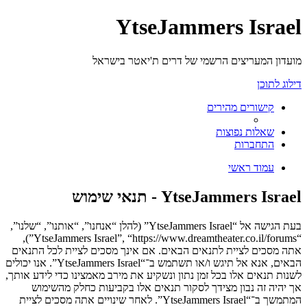
YtseJammers Israel
מועדון המעריצים הרשמי של דרים ת'יאטר בישראל
דילוג לתוכן
קישורים מהירים
שאלות נפוצות
התחברות
עמוד ראשי
YtseJammers Israel - תנאי שימוש
בעת הגישה אל “YtseJammers Israel” (להלן “אנחנו”, “אותנו”, “שלנו”,
“YtseJammers Israel”, “https://www.dreamtheater.co.il/forums”),
אתה מסכים לציית לתנאים הבאים. אם אינך מסכים לציית לכל התנאים
הבאים, אנא אל תיגש ו/או תשתמש ב־“YtseJammers Israel”. אנו יכולים
לשנות תנאים אלו בכל זמן נתון ונשקיע את מירב מאמצינו כדי לידע אותך,
אך יהיה זה נבון מצידך לסקור תנאים אלו בקביעות כחלק מהשימוש
המתמשך ב־“YtseJammers Israel”. לאחר שינויים אתה מסכים לציית