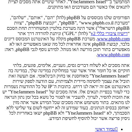
המתמשך ב־“YtseJammers Israel”. לאחר שינויים אתה מסכים לציית
לתנאים אלו כאשר הם מעודכנים ו/או מתוקנים.
הפורומים שלנו מבוססים על phpBB (להלן “הם”, “אותם”, “שלהם”,
“מערכת phpBB”, “www.phpbb.co.il”, “קבוצת phpBB”, “צוות
phpBB הישראלי”) אשר הינה מערכת בולטיין המשוחררת תחת הסכם
“
רישיון ציבורי כללי v2
” (להלן “GPL”) וניתנת להורדה דרך אתר
www.phpbb.com
. מערכת phpBB מקלה על האינטרנט המבוסס דיונים
בלבד, קבוצת phpBB אינה אחראית לכל מה שאנו מאפשרים ו/או לא
מאפשרים בתור תוכן מורשה ו/או מנוהל. למידע נוסף לגבי phpBB, ראה:
.
www.phpbb.com
אתה מסכים לא לשלוח דברים גסים, גזעניים, אלימים, פוגעים, בלתי
חוקיים או כל חומר אחר אשר שנוי במחלוקת במדינה שלך, במדינה בה
“YtseJammers Israel” מאוחסנת או בחוק הבינלאומי. אם תעשה זאת
תוביל את עצמך לחסימה מיידית ולצמיתות, עם הודעה לספק שירות
האינטרנט אם זה יראה לנו דרוש. כתובות ה־IP של כל ההודעות נשמרות
כדי לעזור בכפיית תנאים אלו. אתה מסכים של “YtseJammers Israel” יש
את הזכות להסיר, לערוך, להעביר או לסגור כל נושא בכל זמן נתון הנראה
לנו מתאים. בתור משתמש אתה מסכים שכל המידע אשר אתה מזין
יאוחסן בבסיס הנתונים. בעוד שמידע זה לא ייחשף לשום צד שלישי ללא
הסכמתך, לא “YtseJammers Israel” ולא phpBB ישאו באחריות לכל
ניסיון פריצה אשר יכול להוסיף לחשיפת המידע.
עמוד ראשי