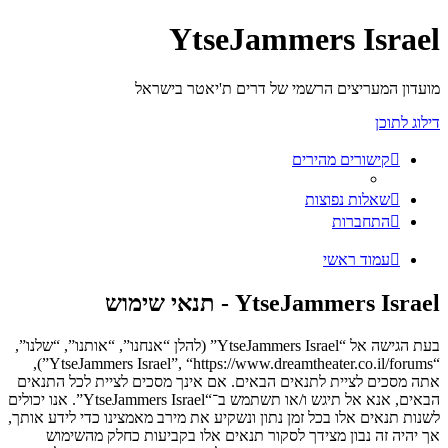
YtseJammers Israel
מועדון המעריצים הרשמי של דרים ת'יאטר בישראל
דילוג לתוכן
קישורים מהירים
שאלות נפוצות
התחברות
עמוד ראשי
YtseJammers Israel - תנאי שימוש
בעת הגישה אל “YtseJammers Israel” (להלן “אנחנו”, “אותנו”, “שלנו”,
“YtseJammers Israel”, “https://www.dreamtheater.co.il/forums”),
אתה מסכים לציית לתנאים הבאים. אם אינך מסכים לציית לכל התנאים
הבאים, אנא אל תיגש ו/או תשתמש ב־“YtseJammers Israel”. אנו יכולים
לשנות תנאים אלו בכל זמן נתון ונשקיע את מירב מאמצינו כדי לידע אותך,
אך יהיה זה נבון מצידך לסקור תנאים אלו בקביעות כחלק מהשימוש