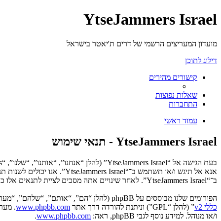
YtseJammers Israel
מועדון המעריצים הרשמי של דרים ת'יאטר בישראל
דילוג לתוכן
קישורים מהירים
שאלות נפוצות
התחברות
עמוד ראשי
YtseJammers Israel - תנאי שימוש
אנא אל תיגש ו/או תשתמש ב־“
ב־“YtseJammers Israel”. לאחר שינויים אתה מסכים לציית לתנאים אלו כאשר הם מעודכנים ו/או מתוקנים.
הפורומים שלנו מבוססים על phpBB (להלן “הם”, “אותם”, “שלהם”, “מערכת phpBB”, “www.phpbb.co.il”, “קבוצת phpBB”, “צוות phpBB הישראלי”) אשר הינה מערכת בולטיין המשוחררת תחת הסכם “
כללי v2
” (להלן “GPL”) וניתנת להורדה דרך אתר
www.phpbb.com
ו/או מנוהל. למידע נוסף לגבי phpBB, ראה:
www.phpbb.com
.