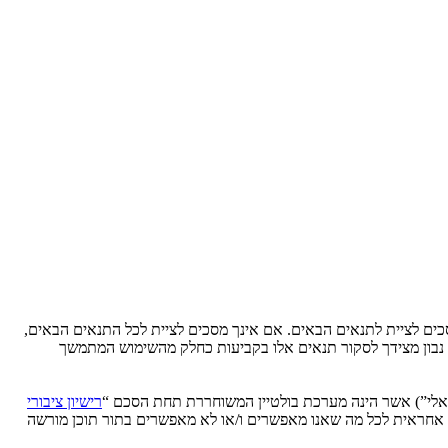
Ytse” (להלן “אנחנו”, “אותנו”, “שלנו”, “YtseJammers Israel”, “https://www.dreamtheater.co.il/forums”), אתה מסכים לציית לתנאים הבאים. אם אינך מסכים לציית לכל התנאים הבאים,
לידע אותך, אך יהיה זה נבון מצידך לסקור תנאים אלו בקביעות כחלק מהשימוש המתמשך
רישיון ציבורי
phpB מקלה על האינטרנט המבוסס דיונים בלבד, קבוצת phpBB אינה אחראית לכל מה שאנו מאפשרים ו/או לא מאפשרים בתור תוכן מורשה