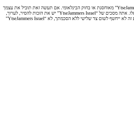
אתה מסכים לא לשלוח דברים גסים, גזעניים, אלימים, פוגעים, בלתי חוקיים או כל חומר אחר אשר שנוי במחלוקת במדינה שלך, במדינה בה “YtseJammers Israel” מאוחסנת או בחוק הבינלאומי. אם תעשה זאת תוביל את עצמך
לחסימה מיידית ולצמיתות, עם הודעה לספק שירות האינטרנט אם זה יראה לנו דרוש. כתובות ה־IP של כל ההודעות נשמרות כדי לעזור בכפיית תנאים אלו. אתה מסכים של “YtseJammers Israel” יש את הזכות להסיר, לערוך,
להעביר או לסגור כל נושא בכל זמן נתון הנראה לנו מתאים. בתור משתמש אתה מסכים שכל המידע אשר אתה מזין יאוחסן בבסיס הנתונים. בעוד שמידע זה לא ייחשף לשום צד שלישי ללא הסכמתך, לא “YtseJammers Israel”