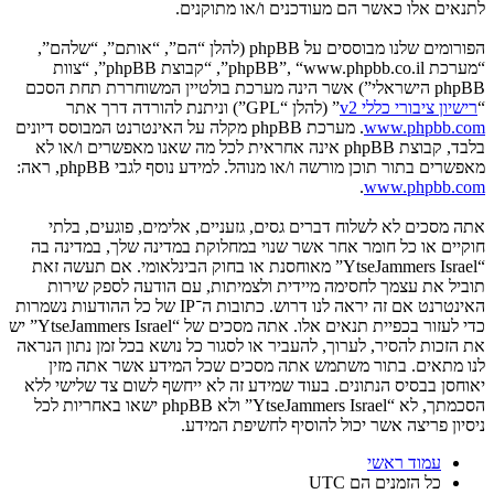
לתנאים אלו כאשר הם מעודכנים ו/או מתוקנים.
הפורומים שלנו מבוססים על phpBB (להלן “הם”, “אותם”, “שלהם”,
“מערכת phpBB”, “www.phpbb.co.il”, “קבוצת phpBB”, “צוות
phpBB הישראלי”) אשר הינה מערכת בולטיין המשוחררת תחת הסכם
“
רישיון ציבורי כללי v2
” (להלן “GPL”) וניתנת להורדה דרך אתר
www.phpbb.com
. מערכת phpBB מקלה על האינטרנט המבוסס דיונים
בלבד, קבוצת phpBB אינה אחראית לכל מה שאנו מאפשרים ו/או לא
מאפשרים בתור תוכן מורשה ו/או מנוהל. למידע נוסף לגבי phpBB, ראה:
.
www.phpbb.com
אתה מסכים לא לשלוח דברים גסים, גזעניים, אלימים, פוגעים, בלתי
חוקיים או כל חומר אחר אשר שנוי במחלוקת במדינה שלך, במדינה בה
“YtseJammers Israel” מאוחסנת או בחוק הבינלאומי. אם תעשה זאת
תוביל את עצמך לחסימה מיידית ולצמיתות, עם הודעה לספק שירות
האינטרנט אם זה יראה לנו דרוש. כתובות ה־IP של כל ההודעות נשמרות
כדי לעזור בכפיית תנאים אלו. אתה מסכים של “YtseJammers Israel” יש
את הזכות להסיר, לערוך, להעביר או לסגור כל נושא בכל זמן נתון הנראה
לנו מתאים. בתור משתמש אתה מסכים שכל המידע אשר אתה מזין
יאוחסן בבסיס הנתונים. בעוד שמידע זה לא ייחשף לשום צד שלישי ללא
הסכמתך, לא “YtseJammers Israel” ולא phpBB ישאו באחריות לכל
ניסיון פריצה אשר יכול להוסיף לחשיפת המידע.
עמוד ראשי
כל הזמנים הם
UTC