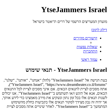
YtseJammers Israel
מועדון המעריצים הרשמי של דרים ת'יאטר בישראל
דילוג לתוכן
קישורים מהירים
שאלות נפוצות
התחברות
עמוד ראשי
YtseJammers Israel - תנאי שימוש
בעת הגישה אל “YtseJammers Israel” (להלן “אנחנו”, “אותנו”, “שלנו”,
“YtseJammers Israel”, “https://www.dreamtheater.co.il/forums”),
אתה מסכים לציית לתנאים הבאים. אם אינך מסכים לציית לכל התנאים
הבאים, אנא אל תיגש ו/או תשתמש ב־“YtseJammers Israel”. אנו יכולים
לשנות תנאים אלו בכל זמן נתון ונשקיע את מירב מאמצינו כדי לידע אותך,
אך יהיה זה נבון מצידך לסקור תנאים אלו בקביעות כחלק מהשימוש
המתמשך ב־“YtseJammers Israel”. לאחר שינויים אתה מסכים לציית