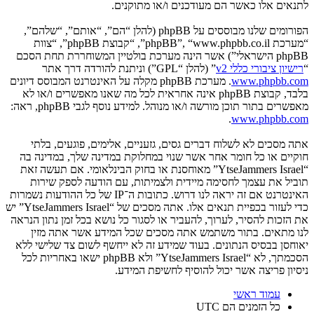
לתנאים אלו כאשר הם מעודכנים ו/או מתוקנים.
הפורומים שלנו מבוססים על phpBB (להלן “הם”, “אותם”, “שלהם”,
“מערכת phpBB”, “www.phpbb.co.il”, “קבוצת phpBB”, “צוות
phpBB הישראלי”) אשר הינה מערכת בולטיין המשוחררת תחת הסכם
“
רישיון ציבורי כללי v2
” (להלן “GPL”) וניתנת להורדה דרך אתר
www.phpbb.com
. מערכת phpBB מקלה על האינטרנט המבוסס דיונים
בלבד, קבוצת phpBB אינה אחראית לכל מה שאנו מאפשרים ו/או לא
מאפשרים בתור תוכן מורשה ו/או מנוהל. למידע נוסף לגבי phpBB, ראה:
.
www.phpbb.com
אתה מסכים לא לשלוח דברים גסים, גזעניים, אלימים, פוגעים, בלתי
חוקיים או כל חומר אחר אשר שנוי במחלוקת במדינה שלך, במדינה בה
“YtseJammers Israel” מאוחסנת או בחוק הבינלאומי. אם תעשה זאת
תוביל את עצמך לחסימה מיידית ולצמיתות, עם הודעה לספק שירות
האינטרנט אם זה יראה לנו דרוש. כתובות ה־IP של כל ההודעות נשמרות
כדי לעזור בכפיית תנאים אלו. אתה מסכים של “YtseJammers Israel” יש
את הזכות להסיר, לערוך, להעביר או לסגור כל נושא בכל זמן נתון הנראה
לנו מתאים. בתור משתמש אתה מסכים שכל המידע אשר אתה מזין
יאוחסן בבסיס הנתונים. בעוד שמידע זה לא ייחשף לשום צד שלישי ללא
הסכמתך, לא “YtseJammers Israel” ולא phpBB ישאו באחריות לכל
ניסיון פריצה אשר יכול להוסיף לחשיפת המידע.
עמוד ראשי
כל הזמנים הם
UTC