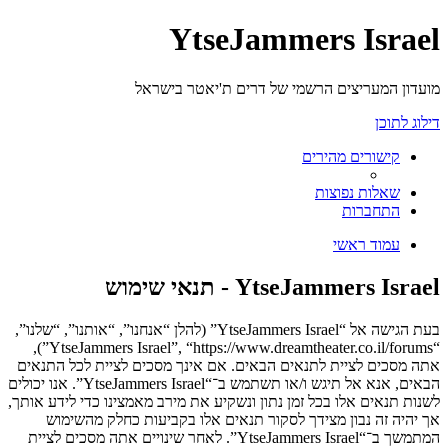
YtseJammers Israel
מועדון המעריצים הרשמי של דרים ת'יאטר בישראל
דילוג לתוכן
קישורים מהירים
שאלות נפוצות
התחברות
עמוד ראשי
YtseJammers Israel - תנאי שימוש
בעת הגישה אל “YtseJammers Israel” (להלן “אנחנו”, “אותנו”, “שלנו”,
“YtseJammers Israel”, “https://www.dreamtheater.co.il/forums”),
אתה מסכים לציית לתנאים הבאים. אם אינך מסכים לציית לכל התנאים
הבאים, אנא אל תיגש ו/או תשתמש ב־“YtseJammers Israel”. אנו יכולים
לשנות תנאים אלו בכל זמן נתון ונשקיע את מירב מאמצינו כדי לידע אותך,
אך יהיה זה נבון מצידך לסקור תנאים אלו בקביעות כחלק מהשימוש
המתמשך ב־“YtseJammers Israel”. לאחר שינויים אתה מסכים לציית