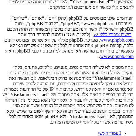
המתמשך ב־“YtseJammers Israel”. לאחר שינויים אתה מסכים לציית
לתנאים אלו כאשר הם מעודכנים ו/או מתוקנים.
הפורומים שלנו מבוססים על phpBB (להלן “הם”, “אותם”, “שלהם”,
“מערכת phpBB”, “www.phpbb.co.il”, “קבוצת phpBB”, “צוות
phpBB הישראלי”) אשר הינה מערכת בולטיין המשוחררת תחת הסכם
“
רישיון ציבורי כללי v2
” (להלן “GPL”) וניתנת להורדה דרך אתר
www.phpbb.com
. מערכת phpBB מקלה על האינטרנט המבוסס דיונים
בלבד, קבוצת phpBB אינה אחראית לכל מה שאנו מאפשרים ו/או לא
מאפשרים בתור תוכן מורשה ו/או מנוהל. למידע נוסף לגבי phpBB, ראה:
.
www.phpbb.com
אתה מסכים לא לשלוח דברים גסים, גזעניים, אלימים, פוגעים, בלתי
חוקיים או כל חומר אחר אשר שנוי במחלוקת במדינה שלך, במדינה בה
“YtseJammers Israel” מאוחסנת או בחוק הבינלאומי. אם תעשה זאת
תוביל את עצמך לחסימה מיידית ולצמיתות, עם הודעה לספק שירות
האינטרנט אם זה יראה לנו דרוש. כתובות ה־IP של כל ההודעות נשמרות
כדי לעזור בכפיית תנאים אלו. אתה מסכים של “YtseJammers Israel” יש
את הזכות להסיר, לערוך, להעביר או לסגור כל נושא בכל זמן נתון הנראה
לנו מתאים. בתור משתמש אתה מסכים שכל המידע אשר אתה מזין
יאוחסן בבסיס הנתונים. בעוד שמידע זה לא ייחשף לשום צד שלישי ללא
הסכמתך, לא “YtseJammers Israel” ולא phpBB ישאו באחריות לכל
ניסיון פריצה אשר יכול להוסיף לחשיפת המידע.
עמוד ראשי