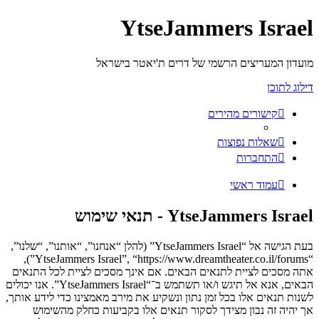
YtseJammers Israel
מועדון המעריצים הרשמי של דרים ת'יאטר בישראל
דילוג לתוכן
קישורים מהירים
שאלות נפוצות
התחברות
עמוד ראשי
YtseJammers Israel - תנאי שימוש
בעת הגישה אל “YtseJammers Israel” (להלן “אנחנו”, “אותנו”, “שלנו”,
“YtseJammers Israel”, “https://www.dreamtheater.co.il/forums”),
אתה מסכים לציית לתנאים הבאים. אם אינך מסכים לציית לכל התנאים
הבאים, אנא אל תיגש ו/או תשתמש ב־“YtseJammers Israel”. אנו יכולים
לשנות תנאים אלו בכל זמן נתון ונשקיע את מירב מאמצינו כדי לידע אותך,
אך יהיה זה נבון מצידך לסקור תנאים אלו בקביעות כחלק מהשימוש