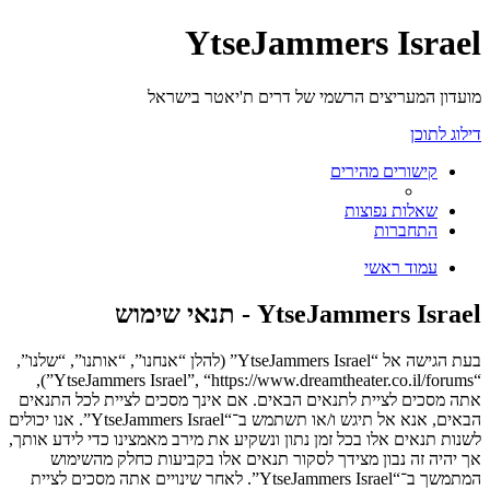
YtseJammers Israel
מועדון המעריצים הרשמי של דרים ת'יאטר בישראל
דילוג לתוכן
קישורים מהירים
שאלות נפוצות
התחברות
עמוד ראשי
YtseJammers Israel - תנאי שימוש
בעת הגישה אל “YtseJammers Israel” (להלן “אנחנו”, “אותנו”, “שלנו”,
“YtseJammers Israel”, “https://www.dreamtheater.co.il/forums”),
אתה מסכים לציית לתנאים הבאים. אם אינך מסכים לציית לכל התנאים
הבאים, אנא אל תיגש ו/או תשתמש ב־“YtseJammers Israel”. אנו יכולים
לשנות תנאים אלו בכל זמן נתון ונשקיע את מירב מאמצינו כדי לידע אותך,
אך יהיה זה נבון מצידך לסקור תנאים אלו בקביעות כחלק מהשימוש
המתמשך ב־“YtseJammers Israel”. לאחר שינויים אתה מסכים לציית