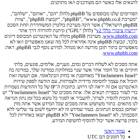
לתנאים אלו כאשר הם מעודכנים ו/או מתוקנים.
הפורומים שלנו מבוססים על phpBB (להלן “הם”, “אותם”, “שלהם”,
“מערכת phpBB”, “www.phpbb.co.il”, “קבוצת phpBB”, “צוות
phpBB הישראלי”) אשר הינה מערכת בולטיין המשוחררת תחת הסכם
“
רישיון ציבורי כללי v2
” (להלן “GPL”) וניתנת להורדה דרך אתר
www.phpbb.com
. מערכת phpBB מקלה על האינטרנט המבוסס דיונים
בלבד, קבוצת phpBB אינה אחראית לכל מה שאנו מאפשרים ו/או לא
מאפשרים בתור תוכן מורשה ו/או מנוהל. למידע נוסף לגבי phpBB, ראה:
.
www.phpbb.com
אתה מסכים לא לשלוח דברים גסים, גזעניים, אלימים, פוגעים, בלתי
חוקיים או כל חומר אחר אשר שנוי במחלוקת במדינה שלך, במדינה בה
“YtseJammers Israel” מאוחסנת או בחוק הבינלאומי. אם תעשה זאת
תוביל את עצמך לחסימה מיידית ולצמיתות, עם הודעה לספק שירות
האינטרנט אם זה יראה לנו דרוש. כתובות ה־IP של כל ההודעות נשמרות
כדי לעזור בכפיית תנאים אלו. אתה מסכים של “YtseJammers Israel” יש
את הזכות להסיר, לערוך, להעביר או לסגור כל נושא בכל זמן נתון הנראה
לנו מתאים. בתור משתמש אתה מסכים שכל המידע אשר אתה מזין
יאוחסן בבסיס הנתונים. בעוד שמידע זה לא ייחשף לשום צד שלישי ללא
הסכמתך, לא “YtseJammers Israel” ולא phpBB ישאו באחריות לכל
ניסיון פריצה אשר יכול להוסיף לחשיפת המידע.
עמוד ראשי
כל הזמנים הם
UTC