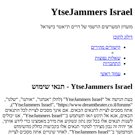
YtseJammers Israel
מועדון המעריצים הרשמי של דרים ת'יאטר בישראל
דילוג לתוכן
קישורים מהירים
שאלות נפוצות
התחברות
עמוד ראשי
YtseJammers Israel - תנאי שימוש
בעת הגישה אל “YtseJammers Israel” (להלן “אנחנו”, “אותנו”, “שלנו”,
“YtseJammers Israel”, “https://www.dreamtheater.co.il/forums”),
אתה מסכים לציית לתנאים הבאים. אם אינך מסכים לציית לכל התנאים
הבאים, אנא אל תיגש ו/או תשתמש ב־“YtseJammers Israel”. אנו יכולים
לשנות תנאים אלו בכל זמן נתון ונשקיע את מירב מאמצינו כדי לידע אותך,
אך יהיה זה נבון מצידך לסקור תנאים אלו בקביעות כחלק מהשימוש
המתמשך ב־“YtseJammers Israel”. לאחר שינויים אתה מסכים לציית