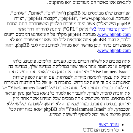
לתנאים אלו כאשר הם מעודכנים ו/או מתוקנים.
הפורומים שלנו מבוססים על phpBB (להלן “הם”, “אותם”, “שלהם”,
“מערכת phpBB”, “www.phpbb.co.il”, “קבוצת phpBB”, “צוות
phpBB הישראלי”) אשר הינה מערכת בולטיין המשוחררת תחת הסכם
“
רישיון ציבורי כללי v2
” (להלן “GPL”) וניתנת להורדה דרך אתר
www.phpbb.com
. מערכת phpBB מקלה על האינטרנט המבוסס דיונים
בלבד, קבוצת phpBB אינה אחראית לכל מה שאנו מאפשרים ו/או לא
מאפשרים בתור תוכן מורשה ו/או מנוהל. למידע נוסף לגבי phpBB, ראה:
.
www.phpbb.com
אתה מסכים לא לשלוח דברים גסים, גזעניים, אלימים, פוגעים, בלתי
חוקיים או כל חומר אחר אשר שנוי במחלוקת במדינה שלך, במדינה בה
“YtseJammers Israel” מאוחסנת או בחוק הבינלאומי. אם תעשה זאת
תוביל את עצמך לחסימה מיידית ולצמיתות, עם הודעה לספק שירות
האינטרנט אם זה יראה לנו דרוש. כתובות ה־IP של כל ההודעות נשמרות
כדי לעזור בכפיית תנאים אלו. אתה מסכים של “YtseJammers Israel” יש
את הזכות להסיר, לערוך, להעביר או לסגור כל נושא בכל זמן נתון הנראה
לנו מתאים. בתור משתמש אתה מסכים שכל המידע אשר אתה מזין
יאוחסן בבסיס הנתונים. בעוד שמידע זה לא ייחשף לשום צד שלישי ללא
הסכמתך, לא “YtseJammers Israel” ולא phpBB ישאו באחריות לכל
ניסיון פריצה אשר יכול להוסיף לחשיפת המידע.
עמוד ראשי
כל הזמנים הם
UTC