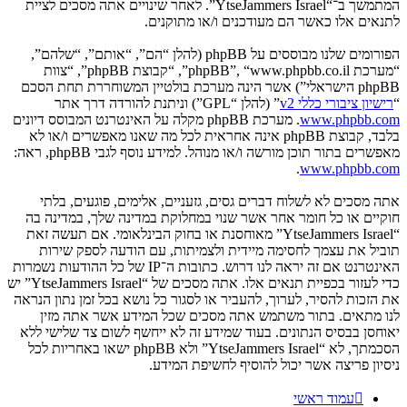
המתמשך ב־“YtseJammers Israel”. לאחר שינויים אתה מסכים לציית
לתנאים אלו כאשר הם מעודכנים ו/או מתוקנים.
הפורומים שלנו מבוססים על phpBB (להלן “הם”, “אותם”, “שלהם”,
“מערכת phpBB”, “www.phpbb.co.il”, “קבוצת phpBB”, “צוות
phpBB הישראלי”) אשר הינה מערכת בולטיין המשוחררת תחת הסכם
“
רישיון ציבורי כללי v2
” (להלן “GPL”) וניתנת להורדה דרך אתר
www.phpbb.com
. מערכת phpBB מקלה על האינטרנט המבוסס דיונים
בלבד, קבוצת phpBB אינה אחראית לכל מה שאנו מאפשרים ו/או לא
מאפשרים בתור תוכן מורשה ו/או מנוהל. למידע נוסף לגבי phpBB, ראה:
.
www.phpbb.com
אתה מסכים לא לשלוח דברים גסים, גזעניים, אלימים, פוגעים, בלתי
חוקיים או כל חומר אחר אשר שנוי במחלוקת במדינה שלך, במדינה בה
“YtseJammers Israel” מאוחסנת או בחוק הבינלאומי. אם תעשה זאת
תוביל את עצמך לחסימה מיידית ולצמיתות, עם הודעה לספק שירות
האינטרנט אם זה יראה לנו דרוש. כתובות ה־IP של כל ההודעות נשמרות
כדי לעזור בכפיית תנאים אלו. אתה מסכים של “YtseJammers Israel” יש
את הזכות להסיר, לערוך, להעביר או לסגור כל נושא בכל זמן נתון הנראה
לנו מתאים. בתור משתמש אתה מסכים שכל המידע אשר אתה מזין
יאוחסן בבסיס הנתונים. בעוד שמידע זה לא ייחשף לשום צד שלישי ללא
הסכמתך, לא “YtseJammers Israel” ולא phpBB ישאו באחריות לכל
ניסיון פריצה אשר יכול להוסיף לחשיפת המידע.
עמוד ראשי