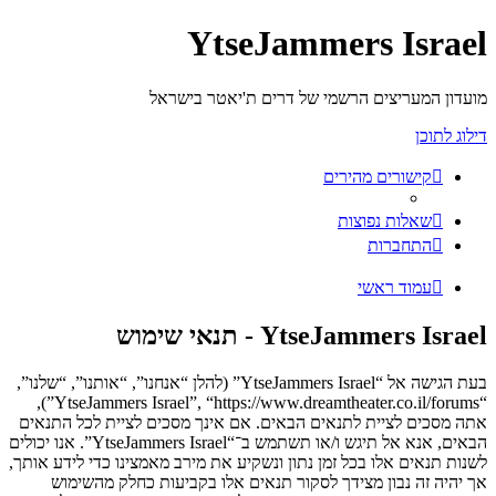
YtseJammers Israel
מועדון המעריצים הרשמי של דרים ת'יאטר בישראל
דילוג לתוכן
קישורים מהירים
שאלות נפוצות
התחברות
עמוד ראשי
YtseJammers Israel - תנאי שימוש
בעת הגישה אל “YtseJammers Israel” (להלן “אנחנו”, “אותנו”, “שלנו”,
“YtseJammers Israel”, “https://www.dreamtheater.co.il/forums”),
אתה מסכים לציית לתנאים הבאים. אם אינך מסכים לציית לכל התנאים
הבאים, אנא אל תיגש ו/או תשתמש ב־“YtseJammers Israel”. אנו יכולים
לשנות תנאים אלו בכל זמן נתון ונשקיע את מירב מאמצינו כדי לידע אותך,
אך יהיה זה נבון מצידך לסקור תנאים אלו בקביעות כחלק מהשימוש