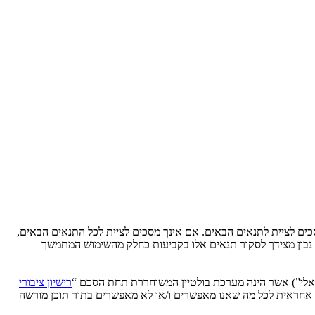
Ytse” (להלן “אנחנו”, “אותנו”, “שלנו”, “YtseJammers Israel”, “https://www.dreamtheater.co.il/forums”), אתה מסכים לציית לתנאים הבאים. אם אינך מסכים לציית לכל התנאים הבאים,
לידע אותך, אך יהיה זה נבון מצידך לסקור תנאים אלו בקביעות כחלק מהשימוש המתמשך
רישיון ציבורי
phpB מקלה על האינטרנט המבוסס דיונים בלבד, קבוצת phpBB אינה אחראית לכל מה שאנו מאפשרים ו/או לא מאפשרים בתור תוכן מורשה