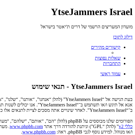
YtseJammers Israel
מועדון המעריצים הרשמי של דרים ת'יאטר בישראל
דילוג לתוכן
קישורים מהירים
שאלות נפוצות
התחברות
עמוד ראשי
YtseJammers Israel - תנאי שימוש
אנא אל תיגש ו/או תשתמש ב־“
ב־“YtseJammers Israel”. לאחר שינויים אתה מסכים לציית לתנאים אלו כאשר הם מעודכנים ו/או מתוקנים.
הפורומים שלנו מבוססים על phpBB (להלן “הם”, “אותם”, “שלהם”, “מערכת phpBB”, “www.phpbb.co.il”, “קבוצת phpBB”, “צוות phpBB הישראלי”) אשר הינה מערכת בולטיין המשוחררת תחת הסכם “
כללי v2
” (להלן “GPL”) וניתנת להורדה דרך אתר
www.phpbb.com
ו/או מנוהל. למידע נוסף לגבי phpBB, ראה:
www.phpbb.com
.