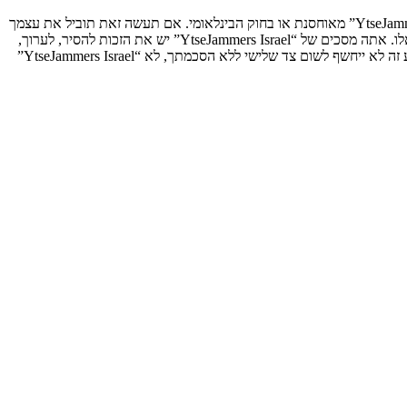
אתה מסכים לא לשלוח דברים גסים, גזעניים, אלימים, פוגעים, בלתי חוקיים או כל חומר אחר אשר שנוי במחלוקת במדינה שלך, במדינה בה “YtseJammers Israel” מאוחסנת או בחוק הבינלאומי. אם תעשה זאת תוביל את עצמך
לחסימה מיידית ולצמיתות, עם הודעה לספק שירות האינטרנט אם זה יראה לנו דרוש. כתובות ה־IP של כל ההודעות נשמרות כדי לעזור בכפיית תנאים אלו. אתה מסכים של “YtseJammers Israel” יש את הזכות להסיר, לערוך,
להעביר או לסגור כל נושא בכל זמן נתון הנראה לנו מתאים. בתור משתמש אתה מסכים שכל המידע אשר אתה מזין יאוחסן בבסיס הנתונים. בעוד שמידע זה לא ייחשף לשום צד שלישי ללא הסכמתך, לא “YtseJammers Israel”