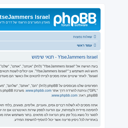
tseJammers Israel
מועדון המעריצים הרשמי של דרים ת'י
שאלות נפוצות
עמוד ראשי
YtseJammers Israel - תנאי שימוש
Israel”. לאחר שינויים אתה מסכים לציית לתנאים אלו כאשר הם מעודכנים ו/או מתוקנים.
הפורומים שלנו מבוססים על phpBB (להלן “הם”, “אותם”, “שלהם”, “מערכת phpBB”, “www.phpbb.co.il”, “קבוצת phpBB”, “צוות phpBB הישראלי”) אשר הינה מערכת בולטיין המשוחררת תחת הסכם “
“GPL”) וניתנת להורדה דרך אתר
www.phpbb.com
phpBB, ראה:
www.phpbb.com
.
באחריות לכל ניסיון פריצה אשר יכול להוסיף לחשיפת המידע.