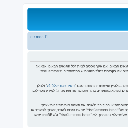
התחברות
”, “שלנו”, “YtseJammers Israel”, “https://www.dreamtheater.co.il/forums”), אתה מסכים לציית לתנאים הבאים. אם אינך מסכים לציית לכל התנאים הבאים, אנא אל
תיגש ו/או תשתמש ב־“YtseJammers Israel”. אנו יכולים לשנות תנאים אלו בכל זמן נתון ונשקיע את מירב מאמצינו כדי לידע אותך, אך יהיה זה נבון מצידך לסקור תנאים אלו בקביעות כחלק מהשימוש המתמשך ב־“YtseJammers
רישיון ציבורי כללי v2
” (להלן
בוצת phpBB אינה אחראית לכל מה שאנו מאפשרים ו/או לא מאפשרים בתור תוכן מורשה ו/או מנוהל. למידע נוסף לגבי
כים לא לשלוח דברים גסים, גזעניים, אלימים, פוגעים, בלתי חוקיים או כל חומר אחר אשר שנוי במחלוקת במדינה שלך, במדינה בה “YtseJammers Israel” מאוחסנת או בחוק הבינלאומי. אם תעשה זאת תוביל את עצמך
לחסימה מיידית ולצמיתות, עם הודעה לספק שירות האינטרנט אם זה יראה לנו דרוש. כתובות ה־IP של כל ההודעות נשמרות כדי לעזור בכפיית תנאים אלו. אתה מסכים של “YtseJammers Israel” יש את הזכות להסיר, לערוך, להעביר או
לסגור כל נושא בכל זמן נתון הנראה לנו מתאים. בתור משתמש אתה מסכים שכל המידע אשר אתה מזין יאוחסן בבסיס הנתונים. בעוד שמידע זה לא ייחשף לשום צד שלישי ללא הסכמתך, לא “YtseJammers Israel” ולא phpBB ישאו