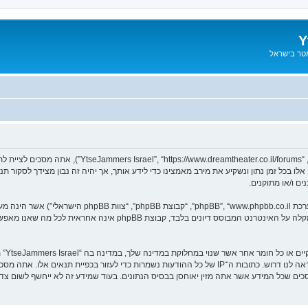
Y
אטר בישראל
בעת הגישה אל “YtseJammers Israel” (להלן “אנחנו”, “אותנו
. מערכת phpBB מקלה על האינטרנט המבוסס דיונים בלבד, ק
אתה מס