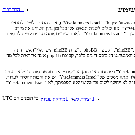
התחברות
בעת הגישה אל “YtseJammers Israel” (להלן “אנחנו”, “אותנו”, “שלנו”, “YtseJammers Israel”, “https://www.dreamtheater.co.il/forums”), אתה מסכים לציית לתנאים
הבאים. אם אינך מסכים לציית לכל התנאים הבאים, אנא אל תיגש ו/או תשתמש ב־“YtseJammers Israel”. אנו יכולים לשנות תנאים אלו בכל זמן נתון ונשקיע את מירב
מאמצינו כדי לידע אותך, אך יהיה זה נבון מצידך לסקור תנאים אלו בקביעות כחלק מהשימוש המתמשך ב־“YtseJammers Israel”. לאחר שינויים אתה מסכים לציית לתנאים
הפורומים שלנו מבוססים על phpBB (להלן “הם”, “אותם”, “שלהם”, “מערכת phpBB”, “www.phpbb.co.il”, “קבוצת phpBB”, “צוות phpBB הישראלי”) אשר הינה
. מערכת phpBB מקלה על האינטרנט המבוסס דיונים בלבד, קבוצת phpBB אינה אחראית לכל מה
אתה מסכים לא לשלוח דברים גסים, גזעניים, אלימים, פוגעים, בלתי חוקיים או כל חומר אחר אשר שנוי במחלוקת במדינה שלך, במדינה בה “YtseJammers Israel” מאוחסנת או בחוק הבינלאומי. אם תעשה זאת תוביל את עצמך
לחסימה מיידית ולצמיתות, עם הודעה לספק שירות האינטרנט אם זה יראה לנו דרוש. כתובות ה־IP של כל ההודעות נשמרות כדי לעזור בכפיית תנאים אלו. אתה מסכים של “YtseJammers Israel” יש את הזכות להסיר, לערוך,
להעביר או לסגור כל נושא בכל זמן נתון הנראה לנו מתאים. בתור משתמש אתה מסכים שכל המידע אשר אתה מזין יאוחסן בבסיס הנתונים. בעוד שמידע זה לא ייחשף לשום צד שלישי ללא הסכמתך, לא “YtseJammers Israel”
כל הזמנים הם
UTC
יצירת קשר
מחיקת עוגיות