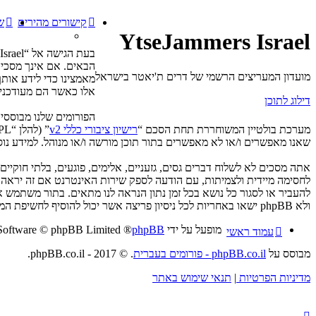
קישורים מהירים
ש
YtseJammers Israel
מועדון המעריצים הרשמי של דרים ת'יאטר בישראל
אלו כאשר הם מעודכנים
דילוג לתוכן
מערכת בולטיין המשוחררת תחת הסכם “
רישיון ציבורי כללי v2
” (להלן “GPL”) וניתנת להורדה דרך אתר
שאנו מאפשרים ו/או לא מאפשרים בתור תוכן מורשה ו/או מנוהל. למידע נוסף לגבי hpBB
ולא phpBB ישאו באחריות לכל ניסיון פריצה אשר יכול להוסיף לחשיפת המידע.
מופעל על ידי
phpBB
® Forum Software © phpBB Limited
עמוד ראשי
מבוסס על
phpBB.co.il - פורומים בעברית
. © 2017 - phpBB.co.il.
מדיניות הפרטיות
|
תנאי שימוש באתר