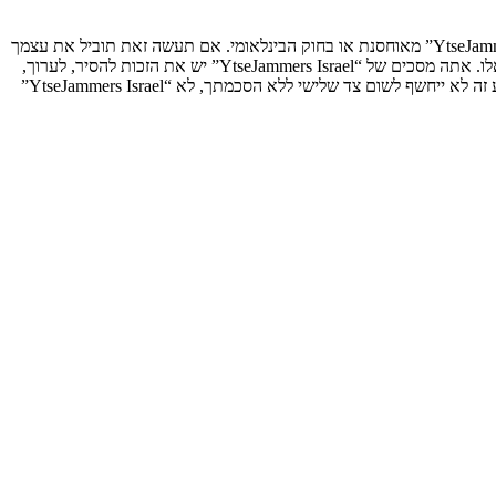
אתה מסכים לא לשלוח דברים גסים, גזעניים, אלימים, פוגעים, בלתי חוקיים או כל חומר אחר אשר שנוי במחלוקת במדינה שלך, במדינה בה “YtseJammers Israel” מאוחסנת או בחוק הבינלאומי. אם תעשה זאת תוביל את עצמך
לחסימה מיידית ולצמיתות, עם הודעה לספק שירות האינטרנט אם זה יראה לנו דרוש. כתובות ה־IP של כל ההודעות נשמרות כדי לעזור בכפיית תנאים אלו. אתה מסכים של “YtseJammers Israel” יש את הזכות להסיר, לערוך,
להעביר או לסגור כל נושא בכל זמן נתון הנראה לנו מתאים. בתור משתמש אתה מסכים שכל המידע אשר אתה מזין יאוחסן בבסיס הנתונים. בעוד שמידע זה לא ייחשף לשום צד שלישי ללא הסכמתך, לא “YtseJammers Israel”