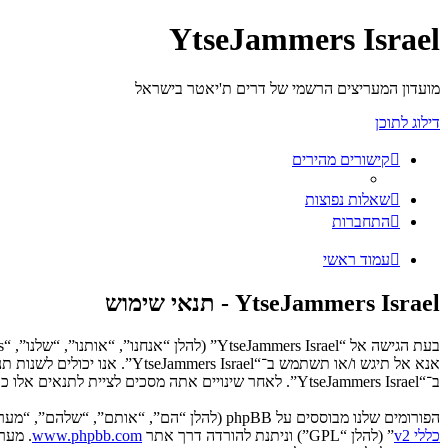
YtseJammers Israel
מועדון המעריצים הרשמי של דרים ת'יאטר בישראל
דילוג לתוכן
קישורים מהירים
שאלות נפוצות
התחברות
עמוד ראשי
YtseJammers Israel - תנאי שימוש
אנא אל תיגש ו/או תשתמש ב־“
ב־“YtseJammers Israel”. לאחר שינויים אתה מסכים לציית לתנאים אלו כאשר הם מעודכנים ו/או מתוקנים.
הפורומים שלנו מבוססים על phpBB (להלן “הם”, “אותם”, “שלהם”, “מערכת phpBB”, “www.phpbb.co.il”, “קבוצת phpBB”, “צוות phpBB הישראלי”) אשר הינה מערכת בולטיין המשוחררת תחת הסכם “
כללי v2
” (להלן “GPL”) וניתנת להורדה דרך אתר
www.phpbb.com