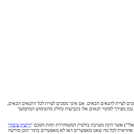
Ytse” (להלן “אנחנו”, “אותנו”, “שלנו”, “YtseJammers Israel”, “https://www.dreamtheater.co.il/forums”), אתה מסכים לציית לתנאים הבאים. אם אינך מסכים לציית לכל התנאים הבאים,
לידע אותך, אך יהיה זה נבון מצידך לסקור תנאים אלו בקביעות כחלק מהשימוש המתמשך
רישיון ציבורי
phpB מקלה על האינטרנט המבוסס דיונים בלבד, קבוצת phpBB אינה אחראית לכל מה שאנו מאפשרים ו/או לא מאפשרים בתור תוכן מורשה