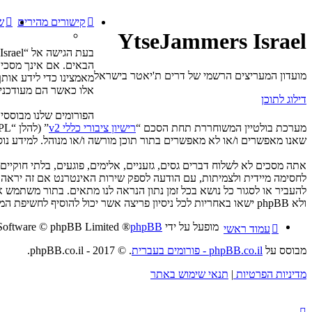
קישורים מהירים
ש
YtseJammers Israel
מועדון המעריצים הרשמי של דרים ת'יאטר בישראל
אלו כאשר הם מעודכנים
דילוג לתוכן
מערכת בולטיין המשוחררת תחת הסכם “
רישיון ציבורי כללי v2
” (להלן “GPL”) וניתנת להורדה דרך אתר
שאנו מאפשרים ו/או לא מאפשרים בתור תוכן מורשה ו/או מנוהל. למידע נוסף לגבי hpBB
ולא phpBB ישאו באחריות לכל ניסיון פריצה אשר יכול להוסיף לחשיפת המידע.
מופעל על ידי
phpBB
® Forum Software © phpBB Limited
עמוד ראשי
מבוסס על
phpBB.co.il - פורומים בעברית
. © 2017 - phpBB.co.il.
מדיניות הפרטיות
|
תנאי שימוש באתר