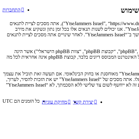
התחברות
בעת הגישה אל “YtseJammers Israel” (להלן “אנחנו”, “אותנו”, “שלנו”, “YtseJammers Israel”, “https://www.dreamtheater.co.il/forums”), אתה מסכים לציית לתנאים
הבאים. אם אינך מסכים לציית לכל התנאים הבאים, אנא אל תיגש ו/או תשתמש ב־“YtseJammers Israel”. אנו יכולים לשנות תנאים אלו בכל זמן נתון ונשקיע את מירב
מאמצינו כדי לידע אותך, אך יהיה זה נבון מצידך לסקור תנאים אלו בקביעות כחלק מהשימוש המתמשך ב־“YtseJammers Israel”. לאחר שינויים אתה מסכים לציית לתנאים
הפורומים שלנו מבוססים על phpBB (להלן “הם”, “אותם”, “שלהם”, “מערכת phpBB”, “www.phpbb.co.il”, “קבוצת phpBB”, “צוות phpBB הישראלי”) אשר הינה
. מערכת phpBB מקלה על האינטרנט המבוסס דיונים בלבד, קבוצת phpBB אינה אחראית לכל מה
אתה מסכים לא לשלוח דברים גסים, גזעניים, אלימים, פוגעים, בלתי חוקיים או כל חומר אחר אשר שנוי במחלוקת במדינה שלך, במדינה בה “YtseJammers Israel” מאוחסנת או בחוק הבינלאומי. אם תעשה זאת תוביל את עצמך
לחסימה מיידית ולצמיתות, עם הודעה לספק שירות האינטרנט אם זה יראה לנו דרוש. כתובות ה־IP של כל ההודעות נשמרות כדי לעזור בכפיית תנאים אלו. אתה מסכים של “YtseJammers Israel” יש את הזכות להסיר, לערוך,
להעביר או לסגור כל נושא בכל זמן נתון הנראה לנו מתאים. בתור משתמש אתה מסכים שכל המידע אשר אתה מזין יאוחסן בבסיס הנתונים. בעוד שמידע זה לא ייחשף לשום צד שלישי ללא הסכמתך, לא “YtseJammers Israel”
כל הזמנים הם
UTC
יצירת קשר
מחיקת עוגיות