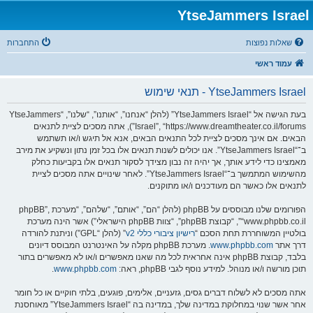
YtseJammers Israel
שאלות נפוצות
התחברות
עמוד ראשי
YtseJammers Israel - תנאי שימוש
בעת הגישה אל “YtseJammers Israel” (להלן “אנחנו”, “אותנו”, “שלנו”, “YtseJammers
Israel”, “https://www.dreamtheater.co.il/forums”), אתה מסכים לציית לתנאים
הבאים. אם אינך מסכים לציית לכל התנאים הבאים, אנא אל תיגש ו/או תשתמש
ב־“YtseJammers Israel”. אנו יכולים לשנות תנאים אלו בכל זמן נתון ונשקיע את מירב
מאמצינו כדי לידע אותך, אך יהיה זה נבון מצידך לסקור תנאים אלו בקביעות כחלק
מהשימוש המתמשך ב־“YtseJammers Israel”. לאחר שינויים אתה מסכים לציית
לתנאים אלו כאשר הם מעודכנים ו/או מתוקנים.
הפורומים שלנו מבוססים על phpBB (להלן “הם”, “אותם”, “שלהם”, “מערכת phpBB”,
“www.phpbb.co.il”, “קבוצת phpBB”, “צוות phpBB הישראלי”) אשר הינה מערכת
בולטיין המשוחררת תחת הסכם “
רישיון ציבורי כללי v2
” (להלן “GPL”) וניתנת להורדה
דרך אתר
www.phpbb.com
. מערכת phpBB מקלה על האינטרנט המבוסס דיונים
בלבד, קבוצת phpBB אינה אחראית לכל מה שאנו מאפשרים ו/או לא מאפשרים בתור
תוכן מורשה ו/או מנוהל. למידע נוסף לגבי phpBB, ראה:
www.phpbb.com
.
אתה מסכים לא לשלוח דברים גסים, גזעניים, אלימים, פוגעים, בלתי חוקיים או כל חומר
אחר אשר שנוי במחלוקת במדינה שלך, במדינה בה “YtseJammers Israel” מאוחסנת