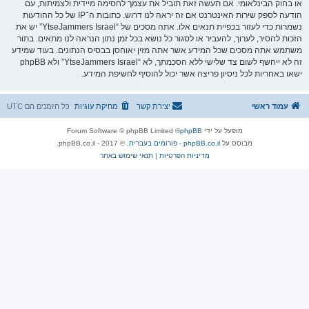
או בחוק הבינלאומי. אם תעשה זאת תוביל את עצמך לחסימה מיידית ולצמיתות, עם
הודעה לספק שירות האינטרנט אם זה יראה לנו דרוש. כתובות ה־IP של כל ההודעות
נשמרות כדי לעזור בכפיית תנאים אלו. אתה מסכים של “YtseJammers Israel” יש את
הזכות להסיר, לערוך, להעביר או לסגור כל נושא בכל זמן נתון הנראה לנו מתאים. בתור
משתמש אתה מסכים שכל המידע אשר אתה מזין יאוחסן בבסיס הנתונים. בעוד שמידע
זה לא ייחשף לשום צד שלישי ללא הסכמתך, לא “YtseJammers Israel” ולא phpBB
ישאו באחריות לכל ניסיון פריצה אשר יכול להוסיף לחשיפת המידע.
עמוד ראשי
יצירת קשר
מחיקת עוגיות
כל הזמנים הם
UTC
מופעל על ידי
phpBB
® Forum Software © phpBB Limited
מבוסס על
phpBB.co.il - פורומים בעברית
. © 2017 - phpBB.co.il.
מדיניות הפרטיות
|
תנאי שימוש באתר