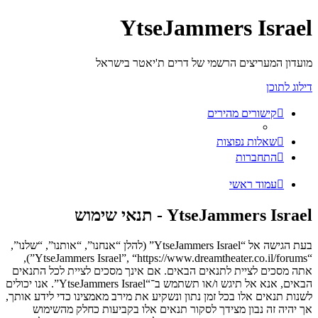
YtseJammers Israel
מועדון המעריצים הרשמי של דרים ת'יאטר בישראל
דילוג לתוכן
קישורים מהירים
שאלות נפוצות
התחברות
עמוד ראשי
YtseJammers Israel - תנאי שימוש
בעת הגישה אל “YtseJammers Israel” (להלן “אנחנו”, “אותנו”, “שלנו”,
“YtseJammers Israel”, “https://www.dreamtheater.co.il/forums”),
אתה מסכים לציית לתנאים הבאים. אם אינך מסכים לציית לכל התנאים
הבאים, אנא אל תיגש ו/או תשתמש ב־“YtseJammers Israel”. אנו יכולים
לשנות תנאים אלו בכל זמן נתון ונשקיע את מירב מאמצינו כדי לידע אותך,
אך יהיה זה נבון מצידך לסקור תנאים אלו בקביעות כחלק מהשימוש