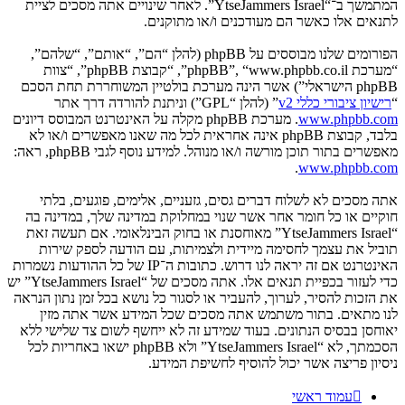
המתמשך ב־“YtseJammers Israel”. לאחר שינויים אתה מסכים לציית
לתנאים אלו כאשר הם מעודכנים ו/או מתוקנים.
הפורומים שלנו מבוססים על phpBB (להלן “הם”, “אותם”, “שלהם”,
“מערכת phpBB”, “www.phpbb.co.il”, “קבוצת phpBB”, “צוות
phpBB הישראלי”) אשר הינה מערכת בולטיין המשוחררת תחת הסכם
“
רישיון ציבורי כללי v2
” (להלן “GPL”) וניתנת להורדה דרך אתר
www.phpbb.com
. מערכת phpBB מקלה על האינטרנט המבוסס דיונים
בלבד, קבוצת phpBB אינה אחראית לכל מה שאנו מאפשרים ו/או לא
מאפשרים בתור תוכן מורשה ו/או מנוהל. למידע נוסף לגבי phpBB, ראה:
.
www.phpbb.com
אתה מסכים לא לשלוח דברים גסים, גזעניים, אלימים, פוגעים, בלתי
חוקיים או כל חומר אחר אשר שנוי במחלוקת במדינה שלך, במדינה בה
“YtseJammers Israel” מאוחסנת או בחוק הבינלאומי. אם תעשה זאת
תוביל את עצמך לחסימה מיידית ולצמיתות, עם הודעה לספק שירות
האינטרנט אם זה יראה לנו דרוש. כתובות ה־IP של כל ההודעות נשמרות
כדי לעזור בכפיית תנאים אלו. אתה מסכים של “YtseJammers Israel” יש
את הזכות להסיר, לערוך, להעביר או לסגור כל נושא בכל זמן נתון הנראה
לנו מתאים. בתור משתמש אתה מסכים שכל המידע אשר אתה מזין
יאוחסן בבסיס הנתונים. בעוד שמידע זה לא ייחשף לשום צד שלישי ללא
הסכמתך, לא “YtseJammers Israel” ולא phpBB ישאו באחריות לכל
ניסיון פריצה אשר יכול להוסיף לחשיפת המידע.
עמוד ראשי