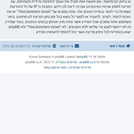
או בחוק הבינלאומי. אם תעשה זאת תוביל את עצמך לחסימה מיידית ולצמיתות, עם
הודעה לספק שירות האינטרנט אם זה יראה לנו דרוש. כתובות ה־IP של כל ההודעות
נשמרות כדי לעזור בכפיית תנאים אלו. אתה מסכים של “YtseJammers Israel” יש את
הזכות להסיר, לערוך, להעביר או לסגור כל נושא בכל זמן נתון הנראה לנו מתאים. בתור
משתמש אתה מסכים שכל המידע אשר אתה מזין יאוחסן בבסיס הנתונים. בעוד שמידע
זה לא ייחשף לשום צד שלישי ללא הסכמתך, לא “YtseJammers Israel” ולא phpBB
ישאו באחריות לכל ניסיון פריצה אשר יכול להוסיף לחשיפת המידע.
עמוד ראשי
יצירת קשר
מחיקת עוגיות
כל הזמנים הם
UTC
מופעל על ידי
phpBB
® Forum Software © phpBB Limited
מבוסס על
phpBB.co.il - פורומים בעברית
. © 2017 - phpBB.co.il.
מדיניות הפרטיות
|
תנאי שימוש באתר