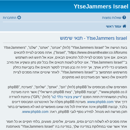
YtseJammers Israel
שאלות נפוצות
התחברות
עמוד ראשי
YtseJammers Israel - תנאי שימוש
בעת הגישה אל “YtseJammers Israel” (להלן “אנחנו”, “אותנו”, “שלנו”, “YtseJammers
Israel”, “https://www.dreamtheater.co.il/forums”), אתה מסכים לציית לתנאים
הבאים. אם אינך מסכים לציית לכל התנאים הבאים, אנא אל תיגש ו/או תשתמש
ב־“YtseJammers Israel”. אנו יכולים לשנות תנאים אלו בכל זמן נתון ונשקיע את מירב
מאמצינו כדי לידע אותך, אך יהיה זה נבון מצידך לסקור תנאים אלו בקביעות כחלק
מהשימוש המתמשך ב־“YtseJammers Israel”. לאחר שינויים אתה מסכים לציית
לתנאים אלו כאשר הם מעודכנים ו/או מתוקנים.
הפורומים שלנו מבוססים על phpBB (להלן “הם”, “אותם”, “שלהם”, “מערכת phpBB”,
“www.phpbb.co.il”, “קבוצת phpBB”, “צוות phpBB הישראלי”) אשר הינה מערכת
בולטיין המשוחררת תחת הסכם “
רישיון ציבורי כללי v2
” (להלן “GPL”) וניתנת להורדה
דרך אתר
www.phpbb.com
. מערכת phpBB מקלה על האינטרנט המבוסס דיונים
בלבד, קבוצת phpBB אינה אחראית לכל מה שאנו מאפשרים ו/או לא מאפשרים בתור
תוכן מורשה ו/או מנוהל. למידע נוסף לגבי phpBB, ראה:
www.phpbb.com
.
אתה מסכים לא לשלוח דברים גסים, גזעניים, אלימים, פוגעים, בלתי חוקיים או כל חומר
אחר אשר שנוי במחלוקת במדינה שלך, במדינה בה “YtseJammers Israel” מאוחסנת