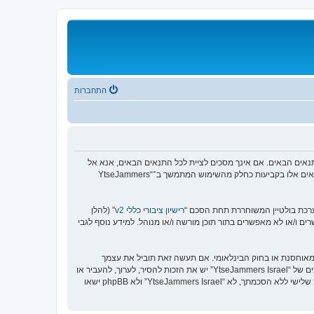
התחברות
”, “שלנו”, “YtseJammers Israel”, “https://www.dreamtheater.co.il/forums”), אתה מסכים לציית לתנאים הבאים. אם אינך מסכים לציית לכל התנאים הבאים, אנא אל
תיגש ו/או תשתמש ב־“YtseJammers Israel”. אנו יכולים לשנות תנאים אלו בכל זמן נתון ונשקיע את מירב מאמצינו כדי לידע אותך, אך יהיה זה נבון מצידך לסקור תנאים אלו בקביעות כחלק מהשימוש המתמשך ב־“YtseJammers
רישיון ציבורי כללי v2
” (להלן
בוצת phpBB אינה אחראית לכל מה שאנו מאפשרים ו/או לא מאפשרים בתור תוכן מורשה ו/או מנוהל. למידע נוסף לגבי
כים לא לשלוח דברים גסים, גזעניים, אלימים, פוגעים, בלתי חוקיים או כל חומר אחר אשר שנוי במחלוקת במדינה שלך, במדינה בה “YtseJammers Israel” מאוחסנת או בחוק הבינלאומי. אם תעשה זאת תוביל את עצמך
לחסימה מיידית ולצמיתות, עם הודעה לספק שירות האינטרנט אם זה יראה לנו דרוש. כתובות ה־IP של כל ההודעות נשמרות כדי לעזור בכפיית תנאים אלו. אתה מסכים של “YtseJammers Israel” יש את הזכות להסיר, לערוך, להעביר או
לסגור כל נושא בכל זמן נתון הנראה לנו מתאים. בתור משתמש אתה מסכים שכל המידע אשר אתה מזין יאוחסן בבסיס הנתונים. בעוד שמידע זה לא ייחשף לשום צד שלישי ללא הסכמתך, לא “YtseJammers Israel” ולא phpBB ישאו