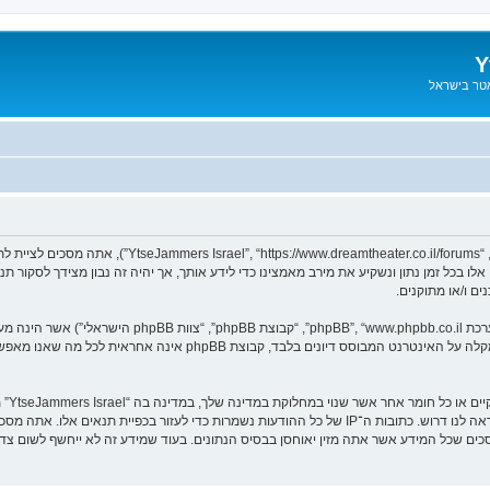
Y
אטר בישראל
בעת הגישה אל “YtseJammers Israel” (להלן “אנחנו”, “אותנו
. מערכת phpBB מקלה על האינטרנט המבוסס דיונים בלבד, ק
אתה מס