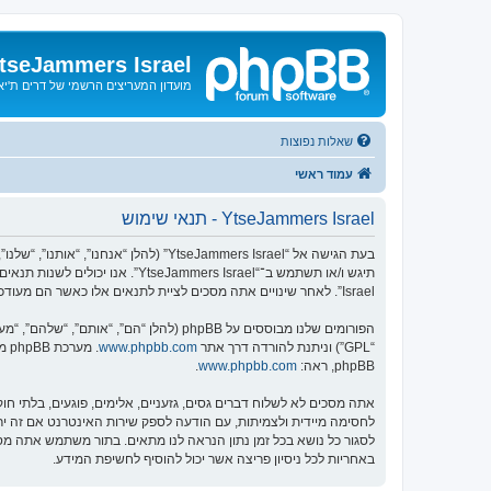
tseJammers Israel
מועדון המעריצים הרשמי של דרים ת'י
שאלות נפוצות
עמוד ראשי
YtseJammers Israel - תנאי שימוש
Israel”. לאחר שינויים אתה מסכים לציית לתנאים אלו כאשר הם מעודכנים ו/או מתוקנים.
הפורומים שלנו מבוססים על phpBB (להלן “הם”, “אותם”, “שלהם”, “מערכת phpBB”, “www.phpbb.co.il”, “קבוצת phpBB”, “צוות phpBB הישראלי”) אשר הינה מערכת בולטיין המשוחררת תחת הסכם “
“GPL”) וניתנת להורדה דרך אתר
www.phpbb.com
phpBB, ראה:
www.phpbb.com
.
באחריות לכל ניסיון פריצה אשר יכול להוסיף לחשיפת המידע.