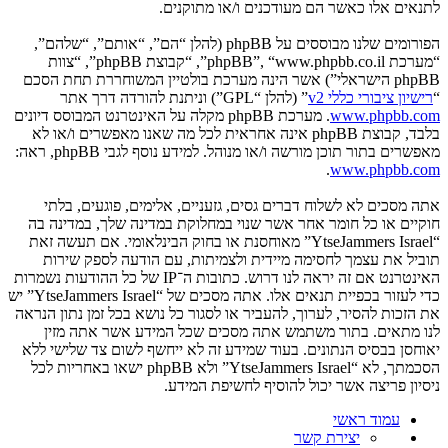
לתנאים אלו כאשר הם מעודכנים ו/או מתוקנים.
הפורומים שלנו מבוססים על phpBB (להלן “הם”, “אותם”, “שלהם”,
“מערכת phpBB”, “www.phpbb.co.il”, “קבוצת phpBB”, “צוות
phpBB הישראלי”) אשר הינה מערכת בולטיין המשוחררת תחת הסכם
“
רישיון ציבורי כללי v2
” (להלן “GPL”) וניתנת להורדה דרך אתר
www.phpbb.com
. מערכת phpBB מקלה על האינטרנט המבוסס דיונים
בלבד, קבוצת phpBB אינה אחראית לכל מה שאנו מאפשרים ו/או לא
מאפשרים בתור תוכן מורשה ו/או מנוהל. למידע נוסף לגבי phpBB, ראה:
.
www.phpbb.com
אתה מסכים לא לשלוח דברים גסים, גזעניים, אלימים, פוגעים, בלתי
חוקיים או כל חומר אחר אשר שנוי במחלוקת במדינה שלך, במדינה בה
“YtseJammers Israel” מאוחסנת או בחוק הבינלאומי. אם תעשה זאת
תוביל את עצמך לחסימה מיידית ולצמיתות, עם הודעה לספק שירות
האינטרנט אם זה יראה לנו דרוש. כתובות ה־IP של כל ההודעות נשמרות
כדי לעזור בכפיית תנאים אלו. אתה מסכים של “YtseJammers Israel” יש
את הזכות להסיר, לערוך, להעביר או לסגור כל נושא בכל זמן נתון הנראה
לנו מתאים. בתור משתמש אתה מסכים שכל המידע אשר אתה מזין
יאוחסן בבסיס הנתונים. בעוד שמידע זה לא ייחשף לשום צד שלישי ללא
הסכמתך, לא “YtseJammers Israel” ולא phpBB ישאו באחריות לכל
ניסיון פריצה אשר יכול להוסיף לחשיפת המידע.
עמוד ראשי
יצירת קשר