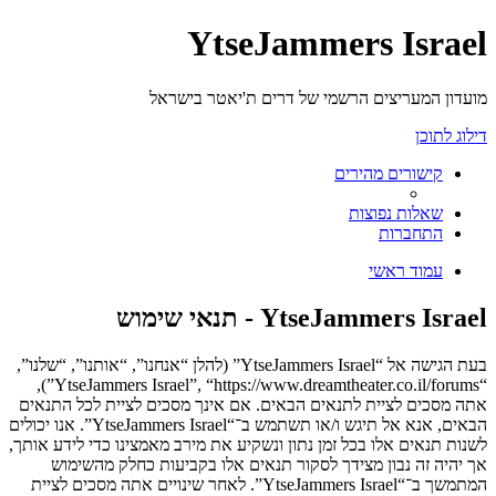
YtseJammers Israel
מועדון המעריצים הרשמי של דרים ת'יאטר בישראל
דילוג לתוכן
קישורים מהירים
שאלות נפוצות
התחברות
עמוד ראשי
YtseJammers Israel - תנאי שימוש
בעת הגישה אל “YtseJammers Israel” (להלן “אנחנו”, “אותנו”, “שלנו”,
“YtseJammers Israel”, “https://www.dreamtheater.co.il/forums”),
אתה מסכים לציית לתנאים הבאים. אם אינך מסכים לציית לכל התנאים
הבאים, אנא אל תיגש ו/או תשתמש ב־“YtseJammers Israel”. אנו יכולים
לשנות תנאים אלו בכל זמן נתון ונשקיע את מירב מאמצינו כדי לידע אותך,
אך יהיה זה נבון מצידך לסקור תנאים אלו בקביעות כחלק מהשימוש
המתמשך ב־“YtseJammers Israel”. לאחר שינויים אתה מסכים לציית