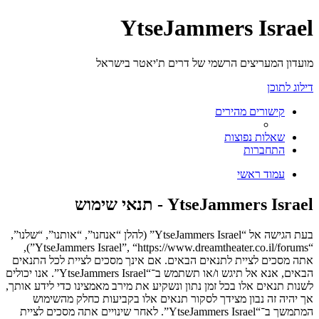
YtseJammers Israel
מועדון המעריצים הרשמי של דרים ת'יאטר בישראל
דילוג לתוכן
קישורים מהירים
שאלות נפוצות
התחברות
עמוד ראשי
YtseJammers Israel - תנאי שימוש
בעת הגישה אל “YtseJammers Israel” (להלן “אנחנו”, “אותנו”, “שלנו”,
“YtseJammers Israel”, “https://www.dreamtheater.co.il/forums”),
אתה מסכים לציית לתנאים הבאים. אם אינך מסכים לציית לכל התנאים
הבאים, אנא אל תיגש ו/או תשתמש ב־“YtseJammers Israel”. אנו יכולים
לשנות תנאים אלו בכל זמן נתון ונשקיע את מירב מאמצינו כדי לידע אותך,
אך יהיה זה נבון מצידך לסקור תנאים אלו בקביעות כחלק מהשימוש
המתמשך ב־“YtseJammers Israel”. לאחר שינויים אתה מסכים לציית