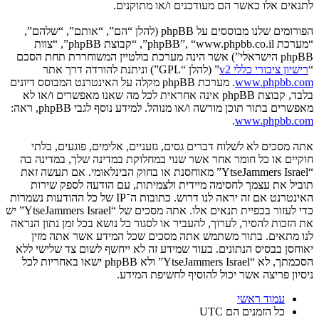
לתנאים אלו כאשר הם מעודכנים ו/או מתוקנים.
הפורומים שלנו מבוססים על phpBB (להלן “הם”, “אותם”, “שלהם”,
“מערכת phpBB”, “www.phpbb.co.il”, “קבוצת phpBB”, “צוות
phpBB הישראלי”) אשר הינה מערכת בולטיין המשוחררת תחת הסכם
“
רישיון ציבורי כללי v2
” (להלן “GPL”) וניתנת להורדה דרך אתר
www.phpbb.com
. מערכת phpBB מקלה על האינטרנט המבוסס דיונים
בלבד, קבוצת phpBB אינה אחראית לכל מה שאנו מאפשרים ו/או לא
מאפשרים בתור תוכן מורשה ו/או מנוהל. למידע נוסף לגבי phpBB, ראה:
.
www.phpbb.com
אתה מסכים לא לשלוח דברים גסים, גזעניים, אלימים, פוגעים, בלתי
חוקיים או כל חומר אחר אשר שנוי במחלוקת במדינה שלך, במדינה בה
“YtseJammers Israel” מאוחסנת או בחוק הבינלאומי. אם תעשה זאת
תוביל את עצמך לחסימה מיידית ולצמיתות, עם הודעה לספק שירות
האינטרנט אם זה יראה לנו דרוש. כתובות ה־IP של כל ההודעות נשמרות
כדי לעזור בכפיית תנאים אלו. אתה מסכים של “YtseJammers Israel” יש
את הזכות להסיר, לערוך, להעביר או לסגור כל נושא בכל זמן נתון הנראה
לנו מתאים. בתור משתמש אתה מסכים שכל המידע אשר אתה מזין
יאוחסן בבסיס הנתונים. בעוד שמידע זה לא ייחשף לשום צד שלישי ללא
הסכמתך, לא “YtseJammers Israel” ולא phpBB ישאו באחריות לכל
ניסיון פריצה אשר יכול להוסיף לחשיפת המידע.
עמוד ראשי
כל הזמנים הם
UTC