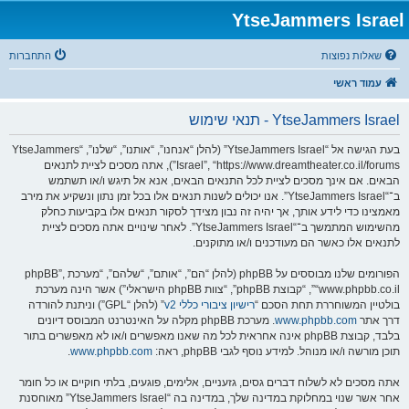
YtseJammers Israel
שאלות נפוצות
התחברות
עמוד ראשי
YtseJammers Israel - תנאי שימוש
בעת הגישה אל “YtseJammers Israel” (להלן “אנחנו”, “אותנו”, “שלנו”, “YtseJammers
Israel”, “https://www.dreamtheater.co.il/forums”), אתה מסכים לציית לתנאים
הבאים. אם אינך מסכים לציית לכל התנאים הבאים, אנא אל תיגש ו/או תשתמש
ב־“YtseJammers Israel”. אנו יכולים לשנות תנאים אלו בכל זמן נתון ונשקיע את מירב
מאמצינו כדי לידע אותך, אך יהיה זה נבון מצידך לסקור תנאים אלו בקביעות כחלק
מהשימוש המתמשך ב־“YtseJammers Israel”. לאחר שינויים אתה מסכים לציית
לתנאים אלו כאשר הם מעודכנים ו/או מתוקנים.
הפורומים שלנו מבוססים על phpBB (להלן “הם”, “אותם”, “שלהם”, “מערכת phpBB”,
“www.phpbb.co.il”, “קבוצת phpBB”, “צוות phpBB הישראלי”) אשר הינה מערכת
בולטיין המשוחררת תחת הסכם “
רישיון ציבורי כללי v2
” (להלן “GPL”) וניתנת להורדה
דרך אתר
www.phpbb.com
. מערכת phpBB מקלה על האינטרנט המבוסס דיונים
בלבד, קבוצת phpBB אינה אחראית לכל מה שאנו מאפשרים ו/או לא מאפשרים בתור
תוכן מורשה ו/או מנוהל. למידע נוסף לגבי phpBB, ראה:
www.phpbb.com
.
אתה מסכים לא לשלוח דברים גסים, גזעניים, אלימים, פוגעים, בלתי חוקיים או כל חומר
אחר אשר שנוי במחלוקת במדינה שלך, במדינה בה “YtseJammers Israel” מאוחסנת