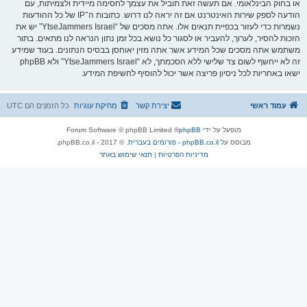
או בחוק הבינלאומי. אם תעשה זאת תוביל את עצמך לחסימה מיידית ולצמיתות, עם
הודעה לספק שירות האינטרנט אם זה יראה לנו דרוש. כתובות ה־IP של כל ההודעות
נשמרות כדי לעזור בכפיית תנאים אלו. אתה מסכים של “YtseJammers Israel” יש את
הזכות להסיר, לערוך, להעביר או לסגור כל נושא בכל זמן נתון הנראה לנו מתאים. בתור
משתמש אתה מסכים שכל המידע אשר אתה מזין יאוחסן בבסיס הנתונים. בעוד שמידע
זה לא ייחשף לשום צד שלישי ללא הסכמתך, לא “YtseJammers Israel” ולא phpBB
ישאו באחריות לכל ניסיון פריצה אשר יכול להוסיף לחשיפת המידע.
עמוד ראשי
יצירת קשר
מחיקת עוגיות
כל הזמנים הם
UTC
מופעל על ידי
phpBB
® Forum Software © phpBB Limited
מבוסס על
phpBB.co.il - פורומים בעברית
. © 2017 - phpBB.co.il.
מדיניות הפרטיות
|
תנאי שימוש באתר