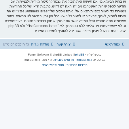
או בחוק הבינלאומי. אם תעשה זאת תוביל את עצמך לחסימה מיידית ולצמיתות, עם
הודעה לספק שירות האינטרנט אם זה יראה לנו דרוש. כתובות ה־IP של כל ההודעות
נשמרות כדי לעזור בכפיית תנאים אלו. אתה מסכים של “YtseJammers Israel” יש את
הזכות להסיר, לערוך, להעביר או לסגור כל נושא בכל זמן נתון הנראה לנו מתאים. בתור
משתמש אתה מסכים שכל המידע אשר אתה מזין יאוחסן בבסיס הנתונים. בעוד שמידע
זה לא ייחשף לשום צד שלישי ללא הסכמתך, לא “YtseJammers Israel” ולא phpBB
ישאו באחריות לכל ניסיון פריצה אשר יכול להוסיף לחשיפת המידע.
עמוד ראשי
יצירת קשר
מחיקת עוגיות
כל הזמנים הם
UTC
מופעל על ידי
phpBB
® Forum Software © phpBB Limited
מבוסס על
phpBB.co.il - פורומים בעברית
. © 2017 - phpBB.co.il.
מדיניות הפרטיות
|
תנאי שימוש באתר