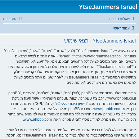
YtseJammers Israel
שאלות נפוצות
התחברות
עמוד ראשי
YtseJammers Israel - תנאי שימוש
בעת הגישה אל “YtseJammers Israel” (להלן “אנחנו”, “אותנו”, “שלנו”, “YtseJammers
Israel”, “https://www.dreamtheater.co.il/forums”), אתה מסכים לציית לתנאים
הבאים. אם אינך מסכים לציית לכל התנאים הבאים, אנא אל תיגש ו/או תשתמש
ב־“YtseJammers Israel”. אנו יכולים לשנות תנאים אלו בכל זמן נתון ונשקיע את מירב
מאמצינו כדי לידע אותך, אך יהיה זה נבון מצידך לסקור תנאים אלו בקביעות כחלק
מהשימוש המתמשך ב־“YtseJammers Israel”. לאחר שינויים אתה מסכים לציית
לתנאים אלו כאשר הם מעודכנים ו/או מתוקנים.
הפורומים שלנו מבוססים על phpBB (להלן “הם”, “אותם”, “שלהם”, “מערכת phpBB”,
“www.phpbb.co.il”, “קבוצת phpBB”, “צוות phpBB הישראלי”) אשר הינה מערכת
בולטיין המשוחררת תחת הסכם “
רישיון ציבורי כללי v2
” (להלן “GPL”) וניתנת להורדה
דרך אתר
www.phpbb.com
. מערכת phpBB מקלה על האינטרנט המבוסס דיונים
בלבד, קבוצת phpBB אינה אחראית לכל מה שאנו מאפשרים ו/או לא מאפשרים בתור
תוכן מורשה ו/או מנוהל. למידע נוסף לגבי phpBB, ראה:
www.phpbb.com
.
אתה מסכים לא לשלוח דברים גסים, גזעניים, אלימים, פוגעים, בלתי חוקיים או כל חומר
אחר אשר שנוי במחלוקת במדינה שלך, במדינה בה “YtseJammers Israel” מאוחסנת