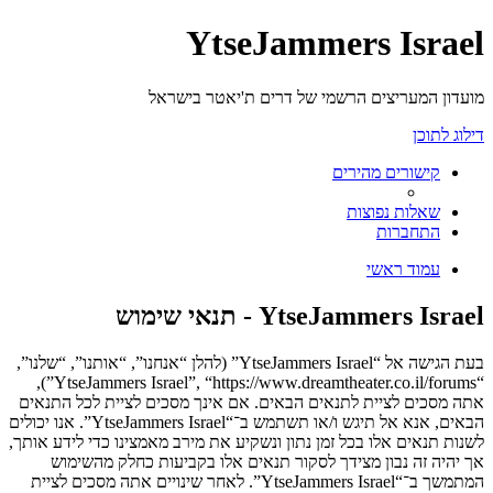
YtseJammers Israel
מועדון המעריצים הרשמי של דרים ת'יאטר בישראל
דילוג לתוכן
קישורים מהירים
שאלות נפוצות
התחברות
עמוד ראשי
YtseJammers Israel - תנאי שימוש
בעת הגישה אל “YtseJammers Israel” (להלן “אנחנו”, “אותנו”, “שלנו”,
“YtseJammers Israel”, “https://www.dreamtheater.co.il/forums”),
אתה מסכים לציית לתנאים הבאים. אם אינך מסכים לציית לכל התנאים
הבאים, אנא אל תיגש ו/או תשתמש ב־“YtseJammers Israel”. אנו יכולים
לשנות תנאים אלו בכל זמן נתון ונשקיע את מירב מאמצינו כדי לידע אותך,
אך יהיה זה נבון מצידך לסקור תנאים אלו בקביעות כחלק מהשימוש
המתמשך ב־“YtseJammers Israel”. לאחר שינויים אתה מסכים לציית