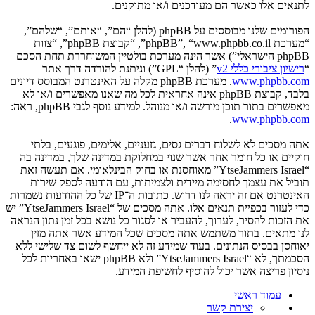
לתנאים אלו כאשר הם מעודכנים ו/או מתוקנים.
הפורומים שלנו מבוססים על phpBB (להלן “הם”, “אותם”, “שלהם”,
“מערכת phpBB”, “www.phpbb.co.il”, “קבוצת phpBB”, “צוות
phpBB הישראלי”) אשר הינה מערכת בולטיין המשוחררת תחת הסכם
“
רישיון ציבורי כללי v2
” (להלן “GPL”) וניתנת להורדה דרך אתר
www.phpbb.com
. מערכת phpBB מקלה על האינטרנט המבוסס דיונים
בלבד, קבוצת phpBB אינה אחראית לכל מה שאנו מאפשרים ו/או לא
מאפשרים בתור תוכן מורשה ו/או מנוהל. למידע נוסף לגבי phpBB, ראה:
.
www.phpbb.com
אתה מסכים לא לשלוח דברים גסים, גזעניים, אלימים, פוגעים, בלתי
חוקיים או כל חומר אחר אשר שנוי במחלוקת במדינה שלך, במדינה בה
“YtseJammers Israel” מאוחסנת או בחוק הבינלאומי. אם תעשה זאת
תוביל את עצמך לחסימה מיידית ולצמיתות, עם הודעה לספק שירות
האינטרנט אם זה יראה לנו דרוש. כתובות ה־IP של כל ההודעות נשמרות
כדי לעזור בכפיית תנאים אלו. אתה מסכים של “YtseJammers Israel” יש
את הזכות להסיר, לערוך, להעביר או לסגור כל נושא בכל זמן נתון הנראה
לנו מתאים. בתור משתמש אתה מסכים שכל המידע אשר אתה מזין
יאוחסן בבסיס הנתונים. בעוד שמידע זה לא ייחשף לשום צד שלישי ללא
הסכמתך, לא “YtseJammers Israel” ולא phpBB ישאו באחריות לכל
ניסיון פריצה אשר יכול להוסיף לחשיפת המידע.
עמוד ראשי
יצירת קשר