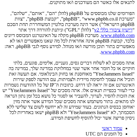
לתנאים אלו כאשר הם מעודכנים ו/או מתוקנים.
הפורומים שלנו מבוססים על phpBB (להלן “הם”, “אותם”, “שלהם”,
“מערכת phpBB”, “www.phpbb.co.il”, “קבוצת phpBB”, “צוות
phpBB הישראלי”) אשר הינה מערכת בולטיין המשוחררת תחת הסכם
“
רישיון ציבורי כללי v2
” (להלן “GPL”) וניתנת להורדה דרך אתר
www.phpbb.com
. מערכת phpBB מקלה על האינטרנט המבוסס דיונים
בלבד, קבוצת phpBB אינה אחראית לכל מה שאנו מאפשרים ו/או לא
מאפשרים בתור תוכן מורשה ו/או מנוהל. למידע נוסף לגבי phpBB, ראה:
.
www.phpbb.com
אתה מסכים לא לשלוח דברים גסים, גזעניים, אלימים, פוגעים, בלתי
חוקיים או כל חומר אחר אשר שנוי במחלוקת במדינה שלך, במדינה בה
“YtseJammers Israel” מאוחסנת או בחוק הבינלאומי. אם תעשה זאת
תוביל את עצמך לחסימה מיידית ולצמיתות, עם הודעה לספק שירות
האינטרנט אם זה יראה לנו דרוש. כתובות ה־IP של כל ההודעות נשמרות
כדי לעזור בכפיית תנאים אלו. אתה מסכים של “YtseJammers Israel” יש
את הזכות להסיר, לערוך, להעביר או לסגור כל נושא בכל זמן נתון הנראה
לנו מתאים. בתור משתמש אתה מסכים שכל המידע אשר אתה מזין
יאוחסן בבסיס הנתונים. בעוד שמידע זה לא ייחשף לשום צד שלישי ללא
הסכמתך, לא “YtseJammers Israel” ולא phpBB ישאו באחריות לכל
ניסיון פריצה אשר יכול להוסיף לחשיפת המידע.
עמוד ראשי
כל הזמנים הם
UTC