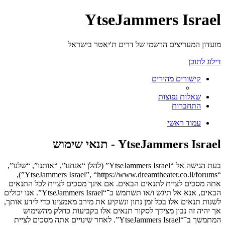
YtseJammers Israel
מועדון המעריצים הרשמי של דרים ת'יאטר בישראל
דילוג לתוכן
קישורים מהירים
שאלות נפוצות
התחברות
עמוד ראשי
YtseJammers Israel - תנאי שימוש
בעת הגישה אל “YtseJammers Israel” (להלן “אנחנו”, “אותנו”, “שלנו”,
“YtseJammers Israel”, “https://www.dreamtheater.co.il/forums”),
אתה מסכים לציית לתנאים הבאים. אם אינך מסכים לציית לכל התנאים
הבאים, אנא אל תיגש ו/או תשתמש ב־“YtseJammers Israel”. אנו יכולים
לשנות תנאים אלו בכל זמן נתון ונשקיע את מירב מאמצינו כדי לידע אותך,
אך יהיה זה נבון מצידך לסקור תנאים אלו בקביעות כחלק מהשימוש
המתמשך ב־“YtseJammers Israel”. לאחר שינויים אתה מסכים לציית