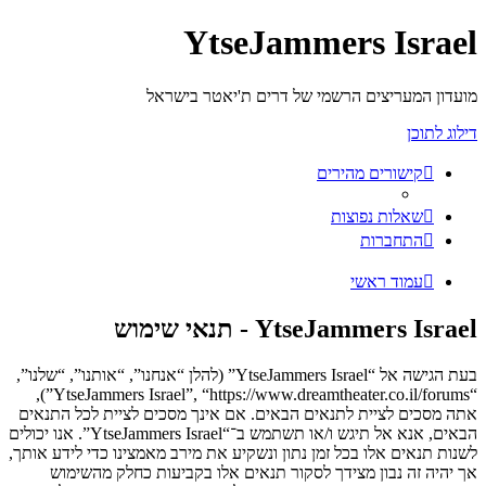
YtseJammers Israel
מועדון המעריצים הרשמי של דרים ת'יאטר בישראל
דילוג לתוכן
קישורים מהירים
שאלות נפוצות
התחברות
עמוד ראשי
YtseJammers Israel - תנאי שימוש
בעת הגישה אל “YtseJammers Israel” (להלן “אנחנו”, “אותנו”, “שלנו”,
“YtseJammers Israel”, “https://www.dreamtheater.co.il/forums”),
אתה מסכים לציית לתנאים הבאים. אם אינך מסכים לציית לכל התנאים
הבאים, אנא אל תיגש ו/או תשתמש ב־“YtseJammers Israel”. אנו יכולים
לשנות תנאים אלו בכל זמן נתון ונשקיע את מירב מאמצינו כדי לידע אותך,
אך יהיה זה נבון מצידך לסקור תנאים אלו בקביעות כחלק מהשימוש