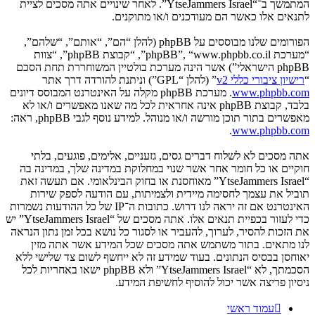
המתמשך ב־“YtseJammers Israel”. לאחר שינויים אתה מסכים לציית
לתנאים אלו כאשר הם מעודכנים ו/או מתוקנים.
הפורומים שלנו מבוססים על phpBB (להלן “הם”, “אותם”, “שלהם”,
“מערכת phpBB”, “www.phpbb.co.il”, “קבוצת phpBB”, “צוות
phpBB הישראלי”) אשר הינה מערכת בולטיין המשוחררת תחת הסכם
“
רישיון ציבורי כללי v2
” (להלן “GPL”) וניתנת להורדה דרך אתר
www.phpbb.com
. מערכת phpBB מקלה על האינטרנט המבוסס דיונים
בלבד, קבוצת phpBB אינה אחראית לכל מה שאנו מאפשרים ו/או לא
מאפשרים בתור תוכן מורשה ו/או מנוהל. למידע נוסף לגבי phpBB, ראה:
.
www.phpbb.com
אתה מסכים לא לשלוח דברים גסים, גזעניים, אלימים, פוגעים, בלתי
חוקיים או כל חומר אחר אשר שנוי במחלוקת במדינה שלך, במדינה בה
“YtseJammers Israel” מאוחסנת או בחוק הבינלאומי. אם תעשה זאת
תוביל את עצמך לחסימה מיידית ולצמיתות, עם הודעה לספק שירות
האינטרנט אם זה יראה לנו דרוש. כתובות ה־IP של כל ההודעות נשמרות
כדי לעזור בכפיית תנאים אלו. אתה מסכים של “YtseJammers Israel” יש
את הזכות להסיר, לערוך, להעביר או לסגור כל נושא בכל זמן נתון הנראה
לנו מתאים. בתור משתמש אתה מסכים שכל המידע אשר אתה מזין
יאוחסן בבסיס הנתונים. בעוד שמידע זה לא ייחשף לשום צד שלישי ללא
הסכמתך, לא “YtseJammers Israel” ולא phpBB ישאו באחריות לכל
ניסיון פריצה אשר יכול להוסיף לחשיפת המידע.
עמוד ראשי