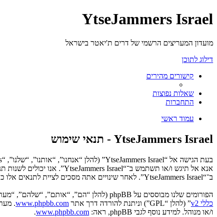
YtseJammers Israel
מועדון המעריצים הרשמי של דרים ת'יאטר בישראל
דילוג לתוכן
קישורים מהירים
שאלות נפוצות
התחברות
עמוד ראשי
YtseJammers Israel - תנאי שימוש
אנא אל תיגש ו/או תשתמש ב־“
ב־“YtseJammers Israel”. לאחר שינויים אתה מסכים לציית לתנאים אלו כאשר הם מעודכנים ו/או מתוקנים.
הפורומים שלנו מבוססים על phpBB (להלן “הם”, “אותם”, “שלהם”, “מערכת phpBB”, “www.phpbb.co.il”, “קבוצת phpBB”, “צוות phpBB הישראלי”) אשר הינה מערכת בולטיין המשוחררת תחת הסכם “
כללי v2
” (להלן “GPL”) וניתנת להורדה דרך אתר
www.phpbb.com
ו/או מנוהל. למידע נוסף לגבי phpBB, ראה:
www.phpbb.com
.