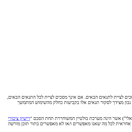
Ytse” (להלן “אנחנו”, “אותנו”, “שלנו”, “YtseJammers Israel”, “https://www.dreamtheater.co.il/forums”), אתה מסכים לציית לתנאים הבאים. אם אינך מסכים לציית לכל התנאים הבאים,
לידע אותך, אך יהיה זה נבון מצידך לסקור תנאים אלו בקביעות כחלק מהשימוש המתמשך
רישיון ציבורי
phpB מקלה על האינטרנט המבוסס דיונים בלבד, קבוצת phpBB אינה אחראית לכל מה שאנו מאפשרים ו/או לא מאפשרים בתור תוכן מורשה