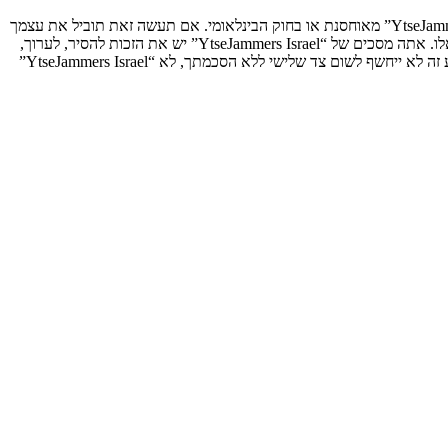
אתה מסכים לא לשלוח דברים גסים, גזעניים, אלימים, פוגעים, בלתי חוקיים או כל חומר אחר אשר שנוי במחלוקת במדינה שלך, במדינה בה “YtseJammers Israel” מאוחסנת או בחוק הבינלאומי. אם תעשה זאת תוביל את עצמך
לחסימה מיידית ולצמיתות, עם הודעה לספק שירות האינטרנט אם זה יראה לנו דרוש. כתובות ה־IP של כל ההודעות נשמרות כדי לעזור בכפיית תנאים אלו. אתה מסכים של “YtseJammers Israel” יש את הזכות להסיר, לערוך,
להעביר או לסגור כל נושא בכל זמן נתון הנראה לנו מתאים. בתור משתמש אתה מסכים שכל המידע אשר אתה מזין יאוחסן בבסיס הנתונים. בעוד שמידע זה לא ייחשף לשום צד שלישי ללא הסכמתך, לא “YtseJammers Israel”