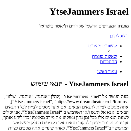
YtseJammers Israel
מועדון המעריצים הרשמי של דרים ת'יאטר בישראל
דילוג לתוכן
קישורים מהירים
שאלות נפוצות
התחברות
עמוד ראשי
YtseJammers Israel - תנאי שימוש
בעת הגישה אל “YtseJammers Israel” (להלן “אנחנו”, “אותנו”, “שלנו”,
“YtseJammers Israel”, “https://www.dreamtheater.co.il/forums”),
אתה מסכים לציית לתנאים הבאים. אם אינך מסכים לציית לכל התנאים
הבאים, אנא אל תיגש ו/או תשתמש ב־“YtseJammers Israel”. אנו יכולים
לשנות תנאים אלו בכל זמן נתון ונשקיע את מירב מאמצינו כדי לידע אותך,
אך יהיה זה נבון מצידך לסקור תנאים אלו בקביעות כחלק מהשימוש
המתמשך ב־“YtseJammers Israel”. לאחר שינויים אתה מסכים לציית