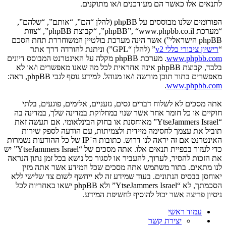
לתנאים אלו כאשר הם מעודכנים ו/או מתוקנים.
הפורומים שלנו מבוססים על phpBB (להלן “הם”, “אותם”, “שלהם”,
“מערכת phpBB”, “www.phpbb.co.il”, “קבוצת phpBB”, “צוות
phpBB הישראלי”) אשר הינה מערכת בולטיין המשוחררת תחת הסכם
“
רישיון ציבורי כללי v2
” (להלן “GPL”) וניתנת להורדה דרך אתר
www.phpbb.com
. מערכת phpBB מקלה על האינטרנט המבוסס דיונים
בלבד, קבוצת phpBB אינה אחראית לכל מה שאנו מאפשרים ו/או לא
מאפשרים בתור תוכן מורשה ו/או מנוהל. למידע נוסף לגבי phpBB, ראה:
.
www.phpbb.com
אתה מסכים לא לשלוח דברים גסים, גזעניים, אלימים, פוגעים, בלתי
חוקיים או כל חומר אחר אשר שנוי במחלוקת במדינה שלך, במדינה בה
“YtseJammers Israel” מאוחסנת או בחוק הבינלאומי. אם תעשה זאת
תוביל את עצמך לחסימה מיידית ולצמיתות, עם הודעה לספק שירות
האינטרנט אם זה יראה לנו דרוש. כתובות ה־IP של כל ההודעות נשמרות
כדי לעזור בכפיית תנאים אלו. אתה מסכים של “YtseJammers Israel” יש
את הזכות להסיר, לערוך, להעביר או לסגור כל נושא בכל זמן נתון הנראה
לנו מתאים. בתור משתמש אתה מסכים שכל המידע אשר אתה מזין
יאוחסן בבסיס הנתונים. בעוד שמידע זה לא ייחשף לשום צד שלישי ללא
הסכמתך, לא “YtseJammers Israel” ולא phpBB ישאו באחריות לכל
ניסיון פריצה אשר יכול להוסיף לחשיפת המידע.
עמוד ראשי
יצירת קשר