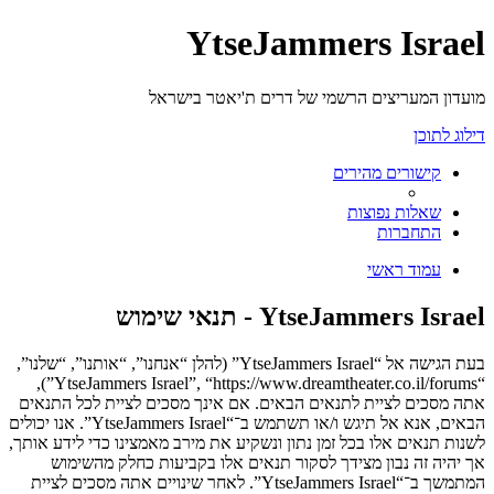
YtseJammers Israel
מועדון המעריצים הרשמי של דרים ת'יאטר בישראל
דילוג לתוכן
קישורים מהירים
שאלות נפוצות
התחברות
עמוד ראשי
YtseJammers Israel - תנאי שימוש
בעת הגישה אל “YtseJammers Israel” (להלן “אנחנו”, “אותנו”, “שלנו”,
“YtseJammers Israel”, “https://www.dreamtheater.co.il/forums”),
אתה מסכים לציית לתנאים הבאים. אם אינך מסכים לציית לכל התנאים
הבאים, אנא אל תיגש ו/או תשתמש ב־“YtseJammers Israel”. אנו יכולים
לשנות תנאים אלו בכל זמן נתון ונשקיע את מירב מאמצינו כדי לידע אותך,
אך יהיה זה נבון מצידך לסקור תנאים אלו בקביעות כחלק מהשימוש
המתמשך ב־“YtseJammers Israel”. לאחר שינויים אתה מסכים לציית