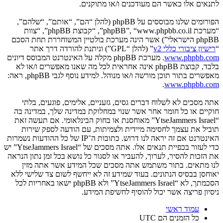
לתנאים אלו כאשר הם מעודכנים ו/או מתוקנים.
הפורומים שלנו מבוססים על phpBB (להלן “הם”, “אותם”, “שלהם”,
“מערכת phpBB”, “www.phpbb.co.il”, “קבוצת phpBB”, “צוות
phpBB הישראלי”) אשר הינה מערכת בולטיין המשוחררת תחת הסכם
“
רישיון ציבורי כללי v2
” (להלן “GPL”) וניתנת להורדה דרך אתר
www.phpbb.com
. מערכת phpBB מקלה על האינטרנט המבוסס דיונים
בלבד, קבוצת phpBB אינה אחראית לכל מה שאנו מאפשרים ו/או לא
מאפשרים בתור תוכן מורשה ו/או מנוהל. למידע נוסף לגבי phpBB, ראה:
.
www.phpbb.com
אתה מסכים לא לשלוח דברים גסים, גזעניים, אלימים, פוגעים, בלתי
חוקיים או כל חומר אחר אשר שנוי במחלוקת במדינה שלך, במדינה בה
“YtseJammers Israel” מאוחסנת או בחוק הבינלאומי. אם תעשה זאת
תוביל את עצמך לחסימה מיידית ולצמיתות, עם הודעה לספק שירות
האינטרנט אם זה יראה לנו דרוש. כתובות ה־IP של כל ההודעות נשמרות
כדי לעזור בכפיית תנאים אלו. אתה מסכים של “YtseJammers Israel” יש
את הזכות להסיר, לערוך, להעביר או לסגור כל נושא בכל זמן נתון הנראה
לנו מתאים. בתור משתמש אתה מסכים שכל המידע אשר אתה מזין
יאוחסן בבסיס הנתונים. בעוד שמידע זה לא ייחשף לשום צד שלישי ללא
הסכמתך, לא “YtseJammers Israel” ולא phpBB ישאו באחריות לכל
ניסיון פריצה אשר יכול להוסיף לחשיפת המידע.
עמוד ראשי
כל הזמנים הם
UTC