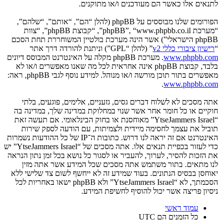
לתנאים אלו כאשר הם מעודכנים ו/או מתוקנים.
הפורומים שלנו מבוססים על phpBB (להלן “הם”, “אותם”, “שלהם”,
“מערכת phpBB”, “www.phpbb.co.il”, “קבוצת phpBB”, “צוות
phpBB הישראלי”) אשר הינה מערכת בולטיין המשוחררת תחת הסכם
“
רישיון ציבורי כללי v2
” (להלן “GPL”) וניתנת להורדה דרך אתר
www.phpbb.com
. מערכת phpBB מקלה על האינטרנט המבוסס דיונים
בלבד, קבוצת phpBB אינה אחראית לכל מה שאנו מאפשרים ו/או לא
מאפשרים בתור תוכן מורשה ו/או מנוהל. למידע נוסף לגבי phpBB, ראה:
.
www.phpbb.com
אתה מסכים לא לשלוח דברים גסים, גזעניים, אלימים, פוגעים, בלתי
חוקיים או כל חומר אחר אשר שנוי במחלוקת במדינה שלך, במדינה בה
“YtseJammers Israel” מאוחסנת או בחוק הבינלאומי. אם תעשה זאת
תוביל את עצמך לחסימה מיידית ולצמיתות, עם הודעה לספק שירות
האינטרנט אם זה יראה לנו דרוש. כתובות ה־IP של כל ההודעות נשמרות
כדי לעזור בכפיית תנאים אלו. אתה מסכים של “YtseJammers Israel” יש
את הזכות להסיר, לערוך, להעביר או לסגור כל נושא בכל זמן נתון הנראה
לנו מתאים. בתור משתמש אתה מסכים שכל המידע אשר אתה מזין
יאוחסן בבסיס הנתונים. בעוד שמידע זה לא ייחשף לשום צד שלישי ללא
הסכמתך, לא “YtseJammers Israel” ולא phpBB ישאו באחריות לכל
ניסיון פריצה אשר יכול להוסיף לחשיפת המידע.
עמוד ראשי
כל הזמנים הם
UTC