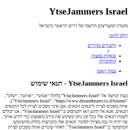
YtseJammers Israel
מועדון המעריצים הרשמי של דרים ת'יאטר בישראל
דילוג לתוכן
קישורים מהירים
שאלות נפוצות
התחברות
עמוד ראשי
YtseJammers Israel - תנאי שימוש
בעת הגישה אל “YtseJammers Israel” (להלן “אנחנו”, “אותנו”, “שלנו”,
“YtseJammers Israel”, “https://www.dreamtheater.co.il/forums”),
אתה מסכים לציית לתנאים הבאים. אם אינך מסכים לציית לכל התנאים
הבאים, אנא אל תיגש ו/או תשתמש ב־“YtseJammers Israel”. אנו יכולים
לשנות תנאים אלו בכל זמן נתון ונשקיע את מירב מאמצינו כדי לידע אותך,
אך יהיה זה נבון מצידך לסקור תנאים אלו בקביעות כחלק מהשימוש
המתמשך ב־“YtseJammers Israel”. לאחר שינויים אתה מסכים לציית