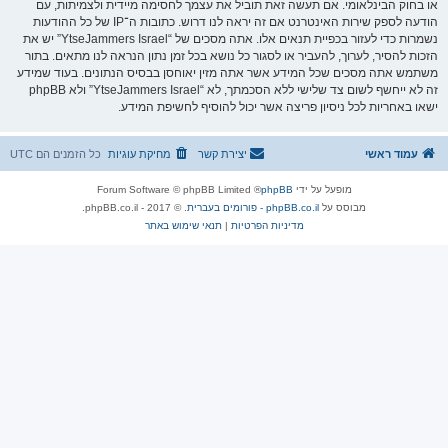
או בחוק הבינלאומי. אם תעשה זאת תוביל את עצמך לחסימה מיידית ולצמיתות, עם
הודעה לספק שירות האינטרנט אם זה יראה לנו דרוש. כתובות ה־IP של כל ההודעות
נשמרות כדי לעזור בכפיית תנאים אלו. אתה מסכים של “YtseJammers Israel” יש את
הזכות להסיר, לערוך, להעביר או לסגור כל נושא בכל זמן נתון הנראה לנו מתאים. בתור
משתמש אתה מסכים שכל המידע אשר אתה מזין יאוחסן בבסיס הנתונים. בעוד שמידע
זה לא ייחשף לשום צד שלישי ללא הסכמתך, לא “YtseJammers Israel” ולא phpBB
ישאו באחריות לכל ניסיון פריצה אשר יכול להוסיף לחשיפת המידע.
עמוד ראשי
יצירת קשר
מחיקת עוגיות
כל הזמנים הם
UTC
מופעל על ידי
phpBB
® Forum Software © phpBB Limited
מבוסס על
phpBB.co.il - פורומים בעברית
. © 2017 - phpBB.co.il.
מדיניות הפרטיות
|
תנאי שימוש באתר