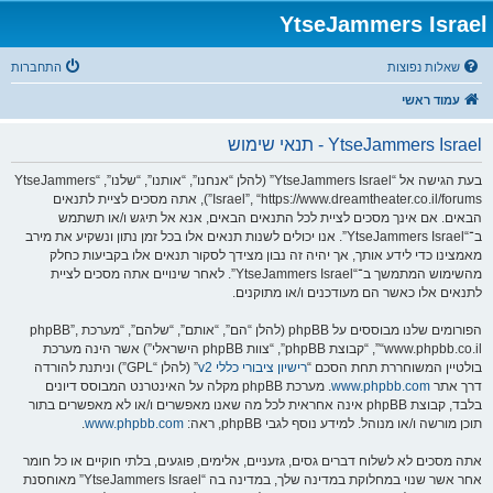
YtseJammers Israel
שאלות נפוצות
התחברות
עמוד ראשי
YtseJammers Israel - תנאי שימוש
בעת הגישה אל “YtseJammers Israel” (להלן “אנחנו”, “אותנו”, “שלנו”, “YtseJammers
Israel”, “https://www.dreamtheater.co.il/forums”), אתה מסכים לציית לתנאים
הבאים. אם אינך מסכים לציית לכל התנאים הבאים, אנא אל תיגש ו/או תשתמש
ב־“YtseJammers Israel”. אנו יכולים לשנות תנאים אלו בכל זמן נתון ונשקיע את מירב
מאמצינו כדי לידע אותך, אך יהיה זה נבון מצידך לסקור תנאים אלו בקביעות כחלק
מהשימוש המתמשך ב־“YtseJammers Israel”. לאחר שינויים אתה מסכים לציית
לתנאים אלו כאשר הם מעודכנים ו/או מתוקנים.
הפורומים שלנו מבוססים על phpBB (להלן “הם”, “אותם”, “שלהם”, “מערכת phpBB”,
“www.phpbb.co.il”, “קבוצת phpBB”, “צוות phpBB הישראלי”) אשר הינה מערכת
בולטיין המשוחררת תחת הסכם “
רישיון ציבורי כללי v2
” (להלן “GPL”) וניתנת להורדה
דרך אתר
www.phpbb.com
. מערכת phpBB מקלה על האינטרנט המבוסס דיונים
בלבד, קבוצת phpBB אינה אחראית לכל מה שאנו מאפשרים ו/או לא מאפשרים בתור
תוכן מורשה ו/או מנוהל. למידע נוסף לגבי phpBB, ראה:
www.phpbb.com
.
אתה מסכים לא לשלוח דברים גסים, גזעניים, אלימים, פוגעים, בלתי חוקיים או כל חומר
אחר אשר שנוי במחלוקת במדינה שלך, במדינה בה “YtseJammers Israel” מאוחסנת