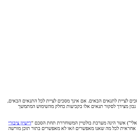
Ytse” (להלן “אנחנו”, “אותנו”, “שלנו”, “YtseJammers Israel”, “https://www.dreamtheater.co.il/forums”), אתה מסכים לציית לתנאים הבאים. אם אינך מסכים לציית לכל התנאים הבאים,
לידע אותך, אך יהיה זה נבון מצידך לסקור תנאים אלו בקביעות כחלק מהשימוש המתמשך
רישיון ציבורי
phpB מקלה על האינטרנט המבוסס דיונים בלבד, קבוצת phpBB אינה אחראית לכל מה שאנו מאפשרים ו/או לא מאפשרים בתור תוכן מורשה