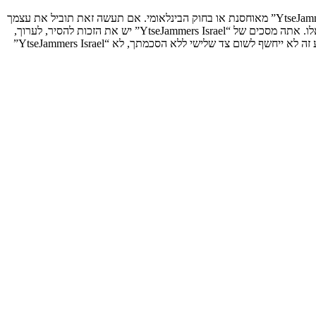
אתה מסכים לא לשלוח דברים גסים, גזעניים, אלימים, פוגעים, בלתי חוקיים או כל חומר אחר אשר שנוי במחלוקת במדינה שלך, במדינה בה “YtseJammers Israel” מאוחסנת או בחוק הבינלאומי. אם תעשה זאת תוביל את עצמך
לחסימה מיידית ולצמיתות, עם הודעה לספק שירות האינטרנט אם זה יראה לנו דרוש. כתובות ה־IP של כל ההודעות נשמרות כדי לעזור בכפיית תנאים אלו. אתה מסכים של “YtseJammers Israel” יש את הזכות להסיר, לערוך,
להעביר או לסגור כל נושא בכל זמן נתון הנראה לנו מתאים. בתור משתמש אתה מסכים שכל המידע אשר אתה מזין יאוחסן בבסיס הנתונים. בעוד שמידע זה לא ייחשף לשום צד שלישי ללא הסכמתך, לא “YtseJammers Israel”