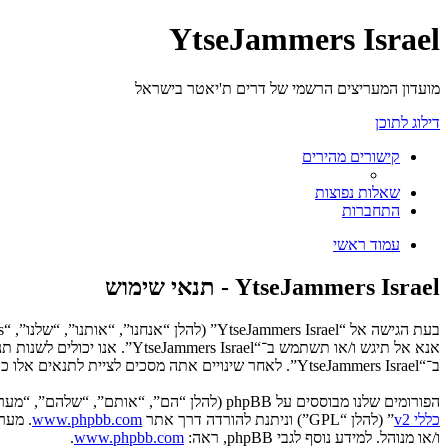
YtseJammers Israel
מועדון המעריצים הרשמי של דרים ת'יאטר בישראל
דילוג לתוכן
קישורים מהירים
שאלות נפוצות
התחברות
עמוד ראשי
YtseJammers Israel - תנאי שימוש
אנא אל תיגש ו/או תשתמש ב־“
ב־“YtseJammers Israel”. לאחר שינויים אתה מסכים לציית לתנאים אלו כאשר הם מעודכנים ו/או מתוקנים.
הפורומים שלנו מבוססים על phpBB (להלן “הם”, “אותם”, “שלהם”, “מערכת phpBB”, “www.phpbb.co.il”, “קבוצת phpBB”, “צוות phpBB הישראלי”) אשר הינה מערכת בולטיין המשוחררת תחת הסכם “
כללי v2
” (להלן “GPL”) וניתנת להורדה דרך אתר
www.phpbb.com
ו/או מנוהל. למידע נוסף לגבי phpBB, ראה:
www.phpbb.com
.