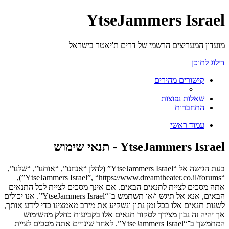
YtseJammers Israel
מועדון המעריצים הרשמי של דרים ת'יאטר בישראל
דילוג לתוכן
קישורים מהירים
שאלות נפוצות
התחברות
עמוד ראשי
YtseJammers Israel - תנאי שימוש
בעת הגישה אל “YtseJammers Israel” (להלן “אנחנו”, “אותנו”, “שלנו”,
“YtseJammers Israel”, “https://www.dreamtheater.co.il/forums”),
אתה מסכים לציית לתנאים הבאים. אם אינך מסכים לציית לכל התנאים
הבאים, אנא אל תיגש ו/או תשתמש ב־“YtseJammers Israel”. אנו יכולים
לשנות תנאים אלו בכל זמן נתון ונשקיע את מירב מאמצינו כדי לידע אותך,
אך יהיה זה נבון מצידך לסקור תנאים אלו בקביעות כחלק מהשימוש
המתמשך ב־“YtseJammers Israel”. לאחר שינויים אתה מסכים לציית