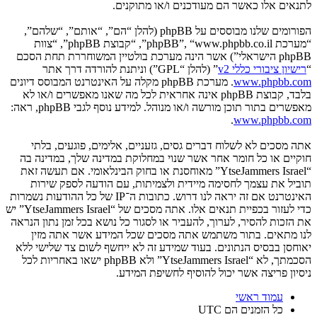
לתנאים אלו כאשר הם מעודכנים ו/או מתוקנים.
הפורומים שלנו מבוססים על phpBB (להלן “הם”, “אותם”, “שלהם”,
“מערכת phpBB”, “www.phpbb.co.il”, “קבוצת phpBB”, “צוות
phpBB הישראלי”) אשר הינה מערכת בולטיין המשוחררת תחת הסכם
“
רישיון ציבורי כללי v2
” (להלן “GPL”) וניתנת להורדה דרך אתר
www.phpbb.com
. מערכת phpBB מקלה על האינטרנט המבוסס דיונים
בלבד, קבוצת phpBB אינה אחראית לכל מה שאנו מאפשרים ו/או לא
מאפשרים בתור תוכן מורשה ו/או מנוהל. למידע נוסף לגבי phpBB, ראה:
.
www.phpbb.com
אתה מסכים לא לשלוח דברים גסים, גזעניים, אלימים, פוגעים, בלתי
חוקיים או כל חומר אחר אשר שנוי במחלוקת במדינה שלך, במדינה בה
“YtseJammers Israel” מאוחסנת או בחוק הבינלאומי. אם תעשה זאת
תוביל את עצמך לחסימה מיידית ולצמיתות, עם הודעה לספק שירות
האינטרנט אם זה יראה לנו דרוש. כתובות ה־IP של כל ההודעות נשמרות
כדי לעזור בכפיית תנאים אלו. אתה מסכים של “YtseJammers Israel” יש
את הזכות להסיר, לערוך, להעביר או לסגור כל נושא בכל זמן נתון הנראה
לנו מתאים. בתור משתמש אתה מסכים שכל המידע אשר אתה מזין
יאוחסן בבסיס הנתונים. בעוד שמידע זה לא ייחשף לשום צד שלישי ללא
הסכמתך, לא “YtseJammers Israel” ולא phpBB ישאו באחריות לכל
ניסיון פריצה אשר יכול להוסיף לחשיפת המידע.
עמוד ראשי
כל הזמנים הם
UTC