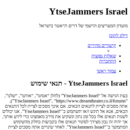
YtseJammers Israel
מועדון המעריצים הרשמי של דרים ת'יאטר בישראל
דילוג לתוכן
קישורים מהירים
שאלות נפוצות
התחברות
עמוד ראשי
YtseJammers Israel - תנאי שימוש
בעת הגישה אל “YtseJammers Israel” (להלן “אנחנו”, “אותנו”, “שלנו”,
“YtseJammers Israel”, “https://www.dreamtheater.co.il/forums”),
אתה מסכים לציית לתנאים הבאים. אם אינך מסכים לציית לכל התנאים
הבאים, אנא אל תיגש ו/או תשתמש ב־“YtseJammers Israel”. אנו יכולים
לשנות תנאים אלו בכל זמן נתון ונשקיע את מירב מאמצינו כדי לידע אותך,
אך יהיה זה נבון מצידך לסקור תנאים אלו בקביעות כחלק מהשימוש
המתמשך ב־“YtseJammers Israel”. לאחר שינויים אתה מסכים לציית