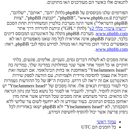
לתנאים אלו כאשר הם מעודכנים ו/או מתוקנים.
הפורומים שלנו מבוססים על phpBB (להלן “הם”, “אותם”, “שלהם”,
“מערכת phpBB”, “www.phpbb.co.il”, “קבוצת phpBB”, “צוות
phpBB הישראלי”) אשר הינה מערכת בולטיין המשוחררת תחת הסכם
“
רישיון ציבורי כללי v2
” (להלן “GPL”) וניתנת להורדה דרך אתר
www.phpbb.com
. מערכת phpBB מקלה על האינטרנט המבוסס דיונים
בלבד, קבוצת phpBB אינה אחראית לכל מה שאנו מאפשרים ו/או לא
מאפשרים בתור תוכן מורשה ו/או מנוהל. למידע נוסף לגבי phpBB, ראה:
.
www.phpbb.com
אתה מסכים לא לשלוח דברים גסים, גזעניים, אלימים, פוגעים, בלתי
חוקיים או כל חומר אחר אשר שנוי במחלוקת במדינה שלך, במדינה בה
“YtseJammers Israel” מאוחסנת או בחוק הבינלאומי. אם תעשה זאת
תוביל את עצמך לחסימה מיידית ולצמיתות, עם הודעה לספק שירות
האינטרנט אם זה יראה לנו דרוש. כתובות ה־IP של כל ההודעות נשמרות
כדי לעזור בכפיית תנאים אלו. אתה מסכים של “YtseJammers Israel” יש
את הזכות להסיר, לערוך, להעביר או לסגור כל נושא בכל זמן נתון הנראה
לנו מתאים. בתור משתמש אתה מסכים שכל המידע אשר אתה מזין
יאוחסן בבסיס הנתונים. בעוד שמידע זה לא ייחשף לשום צד שלישי ללא
הסכמתך, לא “YtseJammers Israel” ולא phpBB ישאו באחריות לכל
ניסיון פריצה אשר יכול להוסיף לחשיפת המידע.
עמוד ראשי
כל הזמנים הם
UTC