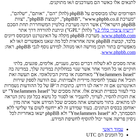
לתנאים אלו כאשר הם מעודכנים ו/או מתוקנים.
הפורומים שלנו מבוססים על phpBB (להלן “הם”, “אותם”, “שלהם”,
“מערכת phpBB”, “www.phpbb.co.il”, “קבוצת phpBB”, “צוות
phpBB הישראלי”) אשר הינה מערכת בולטיין המשוחררת תחת הסכם
“
רישיון ציבורי כללי v2
” (להלן “GPL”) וניתנת להורדה דרך אתר
www.phpbb.com
. מערכת phpBB מקלה על האינטרנט המבוסס דיונים
בלבד, קבוצת phpBB אינה אחראית לכל מה שאנו מאפשרים ו/או לא
מאפשרים בתור תוכן מורשה ו/או מנוהל. למידע נוסף לגבי phpBB, ראה:
.
www.phpbb.com
אתה מסכים לא לשלוח דברים גסים, גזעניים, אלימים, פוגעים, בלתי
חוקיים או כל חומר אחר אשר שנוי במחלוקת במדינה שלך, במדינה בה
“YtseJammers Israel” מאוחסנת או בחוק הבינלאומי. אם תעשה זאת
תוביל את עצמך לחסימה מיידית ולצמיתות, עם הודעה לספק שירות
האינטרנט אם זה יראה לנו דרוש. כתובות ה־IP של כל ההודעות נשמרות
כדי לעזור בכפיית תנאים אלו. אתה מסכים של “YtseJammers Israel” יש
את הזכות להסיר, לערוך, להעביר או לסגור כל נושא בכל זמן נתון הנראה
לנו מתאים. בתור משתמש אתה מסכים שכל המידע אשר אתה מזין
יאוחסן בבסיס הנתונים. בעוד שמידע זה לא ייחשף לשום צד שלישי ללא
הסכמתך, לא “YtseJammers Israel” ולא phpBB ישאו באחריות לכל
ניסיון פריצה אשר יכול להוסיף לחשיפת המידע.
עמוד ראשי
כל הזמנים הם
UTC