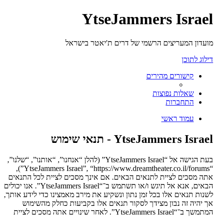
YtseJammers Israel
מועדון המעריצים הרשמי של דרים ת'יאטר בישראל
דילוג לתוכן
קישורים מהירים
שאלות נפוצות
התחברות
עמוד ראשי
YtseJammers Israel - תנאי שימוש
בעת הגישה אל “YtseJammers Israel” (להלן “אנחנו”, “אותנו”, “שלנו”,
“YtseJammers Israel”, “https://www.dreamtheater.co.il/forums”),
אתה מסכים לציית לתנאים הבאים. אם אינך מסכים לציית לכל התנאים
הבאים, אנא אל תיגש ו/או תשתמש ב־“YtseJammers Israel”. אנו יכולים
לשנות תנאים אלו בכל זמן נתון ונשקיע את מירב מאמצינו כדי לידע אותך,
אך יהיה זה נבון מצידך לסקור תנאים אלו בקביעות כחלק מהשימוש
המתמשך ב־“YtseJammers Israel”. לאחר שינויים אתה מסכים לציית