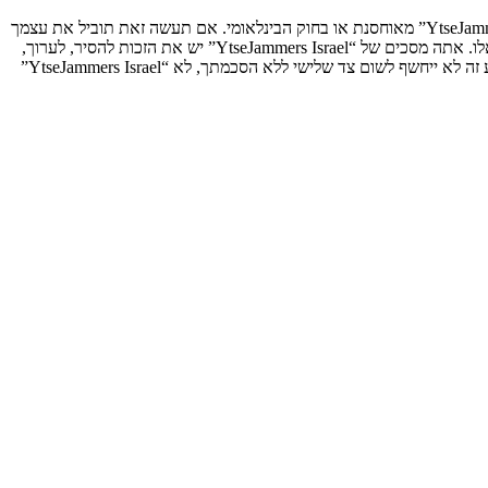
אתה מסכים לא לשלוח דברים גסים, גזעניים, אלימים, פוגעים, בלתי חוקיים או כל חומר אחר אשר שנוי במחלוקת במדינה שלך, במדינה בה “YtseJammers Israel” מאוחסנת או בחוק הבינלאומי. אם תעשה זאת תוביל את עצמך
לחסימה מיידית ולצמיתות, עם הודעה לספק שירות האינטרנט אם זה יראה לנו דרוש. כתובות ה־IP של כל ההודעות נשמרות כדי לעזור בכפיית תנאים אלו. אתה מסכים של “YtseJammers Israel” יש את הזכות להסיר, לערוך,
להעביר או לסגור כל נושא בכל זמן נתון הנראה לנו מתאים. בתור משתמש אתה מסכים שכל המידע אשר אתה מזין יאוחסן בבסיס הנתונים. בעוד שמידע זה לא ייחשף לשום צד שלישי ללא הסכמתך, לא “YtseJammers Israel”