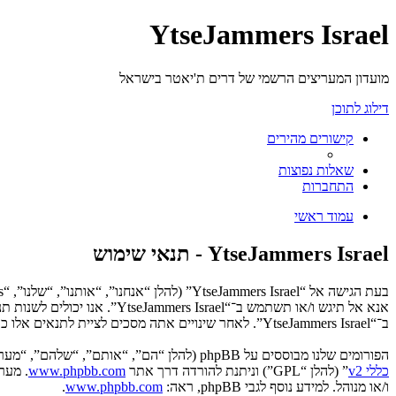
YtseJammers Israel
מועדון המעריצים הרשמי של דרים ת'יאטר בישראל
דילוג לתוכן
קישורים מהירים
שאלות נפוצות
התחברות
עמוד ראשי
YtseJammers Israel - תנאי שימוש
אנא אל תיגש ו/או תשתמש ב־“
ב־“YtseJammers Israel”. לאחר שינויים אתה מסכים לציית לתנאים אלו כאשר הם מעודכנים ו/או מתוקנים.
הפורומים שלנו מבוססים על phpBB (להלן “הם”, “אותם”, “שלהם”, “מערכת phpBB”, “www.phpbb.co.il”, “קבוצת phpBB”, “צוות phpBB הישראלי”) אשר הינה מערכת בולטיין המשוחררת תחת הסכם “
כללי v2
” (להלן “GPL”) וניתנת להורדה דרך אתר
www.phpbb.com
ו/או מנוהל. למידע נוסף לגבי phpBB, ראה:
www.phpbb.com
.