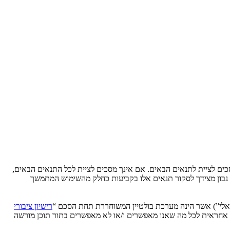
Ytse” (להלן “אנחנו”, “אותנו”, “שלנו”, “YtseJammers Israel”, “https://www.dreamtheater.co.il/forums”), אתה מסכים לציית לתנאים הבאים. אם אינך מסכים לציית לכל התנאים הבאים,
לידע אותך, אך יהיה זה נבון מצידך לסקור תנאים אלו בקביעות כחלק מהשימוש המתמשך
רישיון ציבורי
phpB מקלה על האינטרנט המבוסס דיונים בלבד, קבוצת phpBB אינה אחראית לכל מה שאנו מאפשרים ו/או לא מאפשרים בתור תוכן מורשה