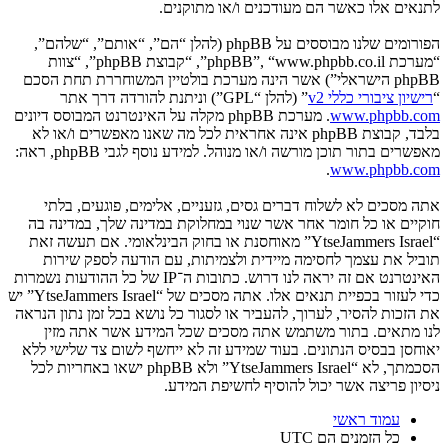
לתנאים אלו כאשר הם מעודכנים ו/או מתוקנים.
הפורומים שלנו מבוססים על phpBB (להלן “הם”, “אותם”, “שלהם”,
“מערכת phpBB”, “www.phpbb.co.il”, “קבוצת phpBB”, “צוות
phpBB הישראלי”) אשר הינה מערכת בולטיין המשוחררת תחת הסכם
“
רישיון ציבורי כללי v2
” (להלן “GPL”) וניתנת להורדה דרך אתר
www.phpbb.com
. מערכת phpBB מקלה על האינטרנט המבוסס דיונים
בלבד, קבוצת phpBB אינה אחראית לכל מה שאנו מאפשרים ו/או לא
מאפשרים בתור תוכן מורשה ו/או מנוהל. למידע נוסף לגבי phpBB, ראה:
.
www.phpbb.com
אתה מסכים לא לשלוח דברים גסים, גזעניים, אלימים, פוגעים, בלתי
חוקיים או כל חומר אחר אשר שנוי במחלוקת במדינה שלך, במדינה בה
“YtseJammers Israel” מאוחסנת או בחוק הבינלאומי. אם תעשה זאת
תוביל את עצמך לחסימה מיידית ולצמיתות, עם הודעה לספק שירות
האינטרנט אם זה יראה לנו דרוש. כתובות ה־IP של כל ההודעות נשמרות
כדי לעזור בכפיית תנאים אלו. אתה מסכים של “YtseJammers Israel” יש
את הזכות להסיר, לערוך, להעביר או לסגור כל נושא בכל זמן נתון הנראה
לנו מתאים. בתור משתמש אתה מסכים שכל המידע אשר אתה מזין
יאוחסן בבסיס הנתונים. בעוד שמידע זה לא ייחשף לשום צד שלישי ללא
הסכמתך, לא “YtseJammers Israel” ולא phpBB ישאו באחריות לכל
ניסיון פריצה אשר יכול להוסיף לחשיפת המידע.
עמוד ראשי
כל הזמנים הם
UTC