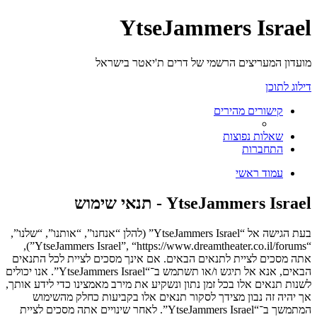
YtseJammers Israel
מועדון המעריצים הרשמי של דרים ת'יאטר בישראל
דילוג לתוכן
קישורים מהירים
שאלות נפוצות
התחברות
עמוד ראשי
YtseJammers Israel - תנאי שימוש
בעת הגישה אל “YtseJammers Israel” (להלן “אנחנו”, “אותנו”, “שלנו”,
“YtseJammers Israel”, “https://www.dreamtheater.co.il/forums”),
אתה מסכים לציית לתנאים הבאים. אם אינך מסכים לציית לכל התנאים
הבאים, אנא אל תיגש ו/או תשתמש ב־“YtseJammers Israel”. אנו יכולים
לשנות תנאים אלו בכל זמן נתון ונשקיע את מירב מאמצינו כדי לידע אותך,
אך יהיה זה נבון מצידך לסקור תנאים אלו בקביעות כחלק מהשימוש
המתמשך ב־“YtseJammers Israel”. לאחר שינויים אתה מסכים לציית