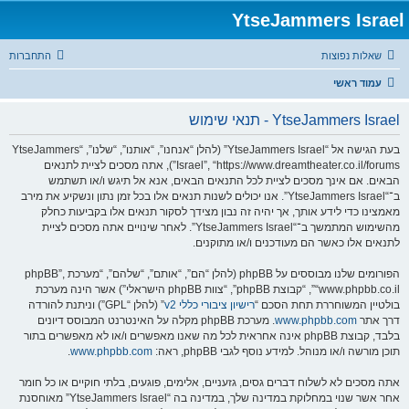
YtseJammers Israel
שאלות נפוצות
התחברות
עמוד ראשי
YtseJammers Israel - תנאי שימוש
בעת הגישה אל “YtseJammers Israel” (להלן “אנחנו”, “אותנו”, “שלנו”, “YtseJammers
Israel”, “https://www.dreamtheater.co.il/forums”), אתה מסכים לציית לתנאים
הבאים. אם אינך מסכים לציית לכל התנאים הבאים, אנא אל תיגש ו/או תשתמש
ב־“YtseJammers Israel”. אנו יכולים לשנות תנאים אלו בכל זמן נתון ונשקיע את מירב
מאמצינו כדי לידע אותך, אך יהיה זה נבון מצידך לסקור תנאים אלו בקביעות כחלק
מהשימוש המתמשך ב־“YtseJammers Israel”. לאחר שינויים אתה מסכים לציית
לתנאים אלו כאשר הם מעודכנים ו/או מתוקנים.
הפורומים שלנו מבוססים על phpBB (להלן “הם”, “אותם”, “שלהם”, “מערכת phpBB”,
“www.phpbb.co.il”, “קבוצת phpBB”, “צוות phpBB הישראלי”) אשר הינה מערכת
בולטיין המשוחררת תחת הסכם “
רישיון ציבורי כללי v2
” (להלן “GPL”) וניתנת להורדה
דרך אתר
www.phpbb.com
. מערכת phpBB מקלה על האינטרנט המבוסס דיונים
בלבד, קבוצת phpBB אינה אחראית לכל מה שאנו מאפשרים ו/או לא מאפשרים בתור
תוכן מורשה ו/או מנוהל. למידע נוסף לגבי phpBB, ראה:
www.phpbb.com
.
אתה מסכים לא לשלוח דברים גסים, גזעניים, אלימים, פוגעים, בלתי חוקיים או כל חומר
אחר אשר שנוי במחלוקת במדינה שלך, במדינה בה “YtseJammers Israel” מאוחסנת