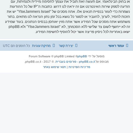
או בחוק הבינלאומי. אם תעשה זאת תוביל את עצמך לחסימה מיידית ולצמיתות, עם
הודעה לספק שירות האינטרנט אם זה יראה לנו דרוש. כתובות ה־IP של כל ההודעות
נשמרות כדי לעזור בכפיית תנאים אלו. אתה מסכים של “YtseJammers Israel” יש את
הזכות להסיר, לערוך, להעביר או לסגור כל נושא בכל זמן נתון הנראה לנו מתאים. בתור
משתמש אתה מסכים שכל המידע אשר אתה מזין יאוחסן בבסיס הנתונים. בעוד שמידע
זה לא ייחשף לשום צד שלישי ללא הסכמתך, לא “YtseJammers Israel” ולא phpBB
ישאו באחריות לכל ניסיון פריצה אשר יכול להוסיף לחשיפת המידע.
עמוד ראשי
יצירת קשר
מחיקת עוגיות
כל הזמנים הם
UTC
מופעל על ידי
phpBB
® Forum Software © phpBB Limited
מבוסס על
phpBB.co.il - פורומים בעברית
. © 2017 - phpBB.co.il.
מדיניות הפרטיות
|
תנאי שימוש באתר