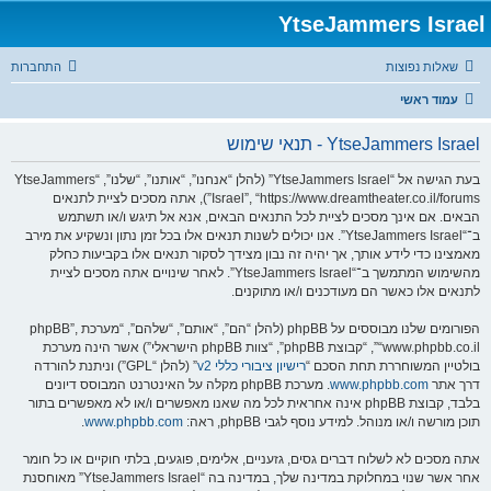
YtseJammers Israel
שאלות נפוצות
התחברות
עמוד ראשי
YtseJammers Israel - תנאי שימוש
בעת הגישה אל “YtseJammers Israel” (להלן “אנחנו”, “אותנו”, “שלנו”, “YtseJammers
Israel”, “https://www.dreamtheater.co.il/forums”), אתה מסכים לציית לתנאים
הבאים. אם אינך מסכים לציית לכל התנאים הבאים, אנא אל תיגש ו/או תשתמש
ב־“YtseJammers Israel”. אנו יכולים לשנות תנאים אלו בכל זמן נתון ונשקיע את מירב
מאמצינו כדי לידע אותך, אך יהיה זה נבון מצידך לסקור תנאים אלו בקביעות כחלק
מהשימוש המתמשך ב־“YtseJammers Israel”. לאחר שינויים אתה מסכים לציית
לתנאים אלו כאשר הם מעודכנים ו/או מתוקנים.
הפורומים שלנו מבוססים על phpBB (להלן “הם”, “אותם”, “שלהם”, “מערכת phpBB”,
“www.phpbb.co.il”, “קבוצת phpBB”, “צוות phpBB הישראלי”) אשר הינה מערכת
בולטיין המשוחררת תחת הסכם “
רישיון ציבורי כללי v2
” (להלן “GPL”) וניתנת להורדה
דרך אתר
www.phpbb.com
. מערכת phpBB מקלה על האינטרנט המבוסס דיונים
בלבד, קבוצת phpBB אינה אחראית לכל מה שאנו מאפשרים ו/או לא מאפשרים בתור
תוכן מורשה ו/או מנוהל. למידע נוסף לגבי phpBB, ראה:
www.phpbb.com
.
אתה מסכים לא לשלוח דברים גסים, גזעניים, אלימים, פוגעים, בלתי חוקיים או כל חומר
אחר אשר שנוי במחלוקת במדינה שלך, במדינה בה “YtseJammers Israel” מאוחסנת