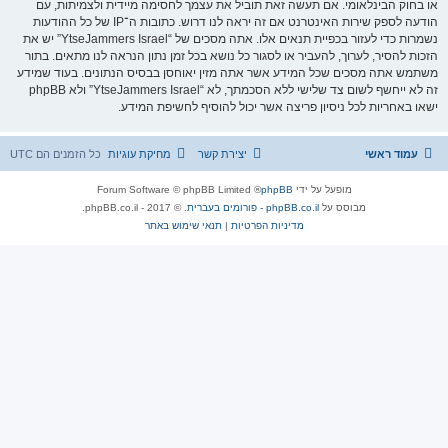
או בחוק הבינלאומי. אם תעשה זאת תוביל את עצמך לחסימה מיידית ולצמיתות, עם
הודעה לספק שירות האינטרנט אם זה יראה לנו דרוש. כתובות ה־IP של כל ההודעות
נשמרות כדי לעזור בכפיית תנאים אלו. אתה מסכים של “YtseJammers Israel” יש את
הזכות להסיר, לערוך, להעביר או לסגור כל נושא בכל זמן נתון הנראה לנו מתאים. בתור
משתמש אתה מסכים שכל המידע אשר אתה מזין יאוחסן בבסיס הנתונים. בעוד שמידע
זה לא ייחשף לשום צד שלישי ללא הסכמתך, לא “YtseJammers Israel” ולא phpBB
ישאו באחריות לכל ניסיון פריצה אשר יכול להוסיף לחשיפת המידע.
עמוד ראשי
יצירת קשר
מחיקת עוגיות
כל הזמנים הם
UTC
מופעל על ידי
phpBB
® Forum Software © phpBB Limited
מבוסס על
phpBB.co.il - פורומים בעברית
. © 2017 - phpBB.co.il.
מדיניות הפרטיות
|
תנאי שימוש באתר