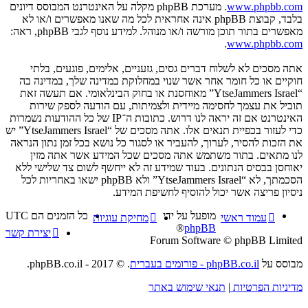
www.phpbb.com
. מערכת phpBB מקלה על האינטרנט המבוסס דיונים
בלבד, קבוצת phpBB אינה אחראית לכל מה שאנו מאפשרים ו/או לא
מאפשרים בתור תוכן מורשה ו/או מנוהל. למידע נוסף לגבי phpBB, ראה:
.
www.phpbb.com
אתה מסכים לא לשלוח דברים גסים, גזעניים, אלימים, פוגעים, בלתי
חוקיים או כל חומר אחר אשר שנוי במחלוקת במדינה שלך, במדינה בה
“YtseJammers Israel” מאוחסנת או בחוק הבינלאומי. אם תעשה זאת
תוביל את עצמך לחסימה מיידית ולצמיתות, עם הודעה לספק שירות
האינטרנט אם זה יראה לנו דרוש. כתובות ה־IP של כל ההודעות נשמרות
כדי לעזור בכפיית תנאים אלו. אתה מסכים של “YtseJammers Israel” יש
את הזכות להסיר, לערוך, להעביר או לסגור כל נושא בכל זמן נתון הנראה
לנו מתאים. בתור משתמש אתה מסכים שכל המידע אשר אתה מזין
יאוחסן בבסיס הנתונים. בעוד שמידע זה לא ייחשף לשום צד שלישי ללא
הסכמתך, לא “YtseJammers Israel” ולא phpBB ישאו באחריות לכל
ניסיון פריצה אשר יכול להוסיף לחשיפת המידע.
מופעל על ידי
כל הזמנים הם
UTC
עמוד ראשי
מחיקת עוגיות
®
phpBB
יצירת קשר
Forum Software © phpBB Limited
מבוסס על
phpBB.co.il - פורומים בעברית
. © 2017 - phpBB.co.il.
מדיניות הפרטיות
|
תנאי שימוש באתר