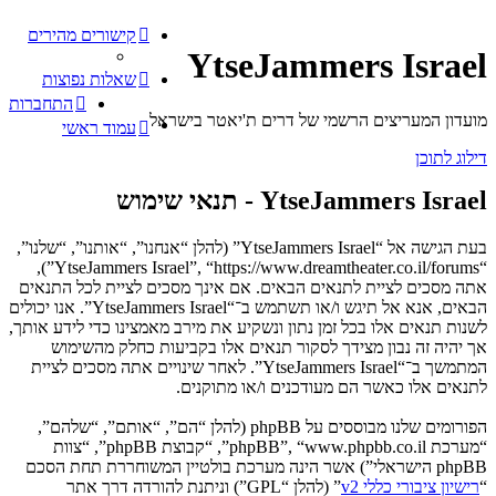
קישורים מהירים
YtseJammers Israel
שאלות נפוצות
התחברות
מועדון המעריצים הרשמי של דרים ת'יאטר בישראל
עמוד ראשי
דילוג לתוכן
YtseJammers Israel - תנאי שימוש
בעת הגישה אל “YtseJammers Israel” (להלן “אנחנו”, “אותנו”, “שלנו”,
“YtseJammers Israel”, “https://www.dreamtheater.co.il/forums”),
אתה מסכים לציית לתנאים הבאים. אם אינך מסכים לציית לכל התנאים
הבאים, אנא אל תיגש ו/או תשתמש ב־“YtseJammers Israel”. אנו יכולים
לשנות תנאים אלו בכל זמן נתון ונשקיע את מירב מאמצינו כדי לידע אותך,
אך יהיה זה נבון מצידך לסקור תנאים אלו בקביעות כחלק מהשימוש
המתמשך ב־“YtseJammers Israel”. לאחר שינויים אתה מסכים לציית
לתנאים אלו כאשר הם מעודכנים ו/או מתוקנים.
הפורומים שלנו מבוססים על phpBB (להלן “הם”, “אותם”, “שלהם”,
“מערכת phpBB”, “www.phpbb.co.il”, “קבוצת phpBB”, “צוות
phpBB הישראלי”) אשר הינה מערכת בולטיין המשוחררת תחת הסכם
“
רישיון ציבורי כללי v2
” (להלן “GPL”) וניתנת להורדה דרך אתר