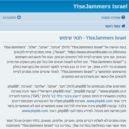
YtseJammers Israel
שאלות נפוצות
התחברות
עמוד ראשי
YtseJammers Israel - תנאי שימוש
בעת הגישה אל “YtseJammers Israel” (להלן “אנחנו”, “אותנו”, “שלנו”, “YtseJammers
Israel”, “https://www.dreamtheater.co.il/forums”), אתה מסכים לציית לתנאים
הבאים. אם אינך מסכים לציית לכל התנאים הבאים, אנא אל תיגש ו/או תשתמש
ב־“YtseJammers Israel”. אנו יכולים לשנות תנאים אלו בכל זמן נתון ונשקיע את מירב
מאמצינו כדי לידע אותך, אך יהיה זה נבון מצידך לסקור תנאים אלו בקביעות כחלק
מהשימוש המתמשך ב־“YtseJammers Israel”. לאחר שינויים אתה מסכים לציית
לתנאים אלו כאשר הם מעודכנים ו/או מתוקנים.
הפורומים שלנו מבוססים על phpBB (להלן “הם”, “אותם”, “שלהם”, “מערכת phpBB”,
“www.phpbb.co.il”, “קבוצת phpBB”, “צוות phpBB הישראלי”) אשר הינה מערכת
בולטיין המשוחררת תחת הסכם “
רישיון ציבורי כללי v2
” (להלן “GPL”) וניתנת להורדה
דרך אתר
www.phpbb.com
. מערכת phpBB מקלה על האינטרנט המבוסס דיונים
בלבד, קבוצת phpBB אינה אחראית לכל מה שאנו מאפשרים ו/או לא מאפשרים בתור
תוכן מורשה ו/או מנוהל. למידע נוסף לגבי phpBB, ראה:
www.phpbb.com
.
אתה מסכים לא לשלוח דברים גסים, גזעניים, אלימים, פוגעים, בלתי חוקיים או כל חומר
אחר אשר שנוי במחלוקת במדינה שלך, במדינה בה “YtseJammers Israel” מאוחסנת