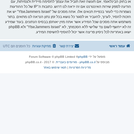
או בחוק הבינלאומי. אם תעשה זאת תוביל את עצמך לחסימה מיידית ולצמיתות, עם
הודעה לספק שירות האינטרנט אם זה יראה לנו דרוש. כתובות ה־IP של כל ההודעות
נשמרות כדי לעזור בכפיית תנאים אלו. אתה מסכים של “YtseJammers Israel” יש את
הזכות להסיר, לערוך, להעביר או לסגור כל נושא בכל זמן נתון הנראה לנו מתאים. בתור
משתמש אתה מסכים שכל המידע אשר אתה מזין יאוחסן בבסיס הנתונים. בעוד שמידע
זה לא ייחשף לשום צד שלישי ללא הסכמתך, לא “YtseJammers Israel” ולא phpBB
ישאו באחריות לכל ניסיון פריצה אשר יכול להוסיף לחשיפת המידע.
עמוד ראשי
יצירת קשר
מחיקת עוגיות
כל הזמנים הם
UTC
מופעל על ידי
phpBB
® Forum Software © phpBB Limited
מבוסס על
phpBB.co.il - פורומים בעברית
. © 2017 - phpBB.co.il.
מדיניות הפרטיות
|
תנאי שימוש באתר