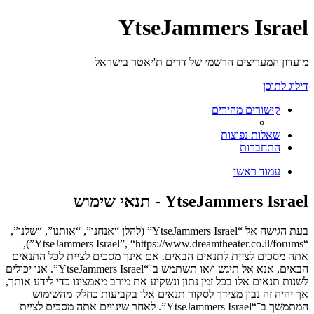
YtseJammers Israel
מועדון המעריצים הרשמי של דרים ת'יאטר בישראל
דילוג לתוכן
קישורים מהירים
שאלות נפוצות
התחברות
עמוד ראשי
YtseJammers Israel - תנאי שימוש
בעת הגישה אל “YtseJammers Israel” (להלן “אנחנו”, “אותנו”, “שלנו”,
“YtseJammers Israel”, “https://www.dreamtheater.co.il/forums”),
אתה מסכים לציית לתנאים הבאים. אם אינך מסכים לציית לכל התנאים
הבאים, אנא אל תיגש ו/או תשתמש ב־“YtseJammers Israel”. אנו יכולים
לשנות תנאים אלו בכל זמן נתון ונשקיע את מירב מאמצינו כדי לידע אותך,
אך יהיה זה נבון מצידך לסקור תנאים אלו בקביעות כחלק מהשימוש
המתמשך ב־“YtseJammers Israel”. לאחר שינויים אתה מסכים לציית