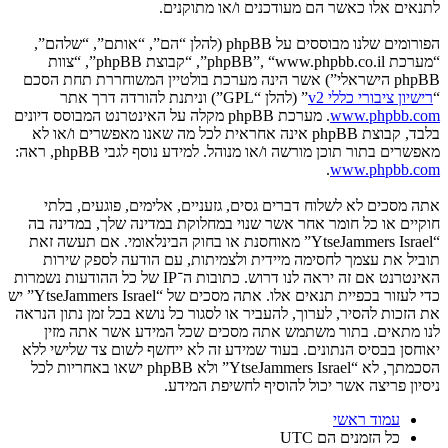
לתנאים אלו כאשר הם מעודכנים ו/או מתוקנים.
הפורומים שלנו מבוססים על phpBB (להלן “הם”, “אותם”, “שלהם”,
“מערכת phpBB”, “www.phpbb.co.il”, “קבוצת phpBB”, “צוות
phpBB הישראלי”) אשר הינה מערכת בולטיין המשוחררת תחת הסכם
“
רישיון ציבורי כללי v2
” (להלן “GPL”) וניתנת להורדה דרך אתר
www.phpbb.com
. מערכת phpBB מקלה על האינטרנט המבוסס דיונים
בלבד, קבוצת phpBB אינה אחראית לכל מה שאנו מאפשרים ו/או לא
מאפשרים בתור תוכן מורשה ו/או מנוהל. למידע נוסף לגבי phpBB, ראה:
.
www.phpbb.com
אתה מסכים לא לשלוח דברים גסים, גזעניים, אלימים, פוגעים, בלתי
חוקיים או כל חומר אחר אשר שנוי במחלוקת במדינה שלך, במדינה בה
“YtseJammers Israel” מאוחסנת או בחוק הבינלאומי. אם תעשה זאת
תוביל את עצמך לחסימה מיידית ולצמיתות, עם הודעה לספק שירות
האינטרנט אם זה יראה לנו דרוש. כתובות ה־IP של כל ההודעות נשמרות
כדי לעזור בכפיית תנאים אלו. אתה מסכים של “YtseJammers Israel” יש
את הזכות להסיר, לערוך, להעביר או לסגור כל נושא בכל זמן נתון הנראה
לנו מתאים. בתור משתמש אתה מסכים שכל המידע אשר אתה מזין
יאוחסן בבסיס הנתונים. בעוד שמידע זה לא ייחשף לשום צד שלישי ללא
הסכמתך, לא “YtseJammers Israel” ולא phpBB ישאו באחריות לכל
ניסיון פריצה אשר יכול להוסיף לחשיפת המידע.
עמוד ראשי
כל הזמנים הם
UTC