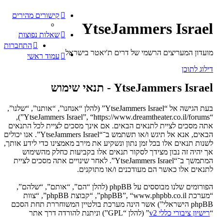
קישורים מהירים
YtseJammers Israel
שאלות נפוצות
התחברות
מועדון המעריצים הרשמי של דרים ת'יאטר בישראל
עמוד ראשי
דילוג לתוכן
YtseJammers Israel - תנאי שימוש
בעת הגישה אל “YtseJammers Israel” (להלן “אנחנו”, “אותנו”, “שלנו”,
“YtseJammers Israel”, “https://www.dreamtheater.co.il/forums”),
אתה מסכים לציית לתנאים הבאים. אם אינך מסכים לציית לכל התנאים
הבאים, אנא אל תיגש ו/או תשתמש ב־“YtseJammers Israel”. אנו יכולים
לשנות תנאים אלו בכל זמן נתון ונשקיע את מירב מאמצינו כדי לידע אותך,
אך יהיה זה נבון מצידך לסקור תנאים אלו בקביעות כחלק מהשימוש
המתמשך ב־“YtseJammers Israel”. לאחר שינויים אתה מסכים לציית
לתנאים אלו כאשר הם מעודכנים ו/או מתוקנים.
הפורומים שלנו מבוססים על phpBB (להלן “הם”, “אותם”, “שלהם”,
“מערכת phpBB”, “www.phpbb.co.il”, “קבוצת phpBB”, “צוות
phpBB הישראלי”) אשר הינה מערכת בולטיין המשוחררת תחת הסכם
“
רישיון ציבורי כללי v2
” (להלן “GPL”) וניתנת להורדה דרך אתר