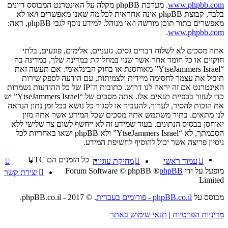
www.phpbb.com
. מערכת phpBB מקלה על האינטרנט המבוסס דיונים
בלבד, קבוצת phpBB אינה אחראית לכל מה שאנו מאפשרים ו/או לא
מאפשרים בתור תוכן מורשה ו/או מנוהל. למידע נוסף לגבי phpBB, ראה:
.
www.phpbb.com
אתה מסכים לא לשלוח דברים גסים, גזעניים, אלימים, פוגעים, בלתי
חוקיים או כל חומר אחר אשר שנוי במחלוקת במדינה שלך, במדינה בה
“YtseJammers Israel” מאוחסנת או בחוק הבינלאומי. אם תעשה זאת
תוביל את עצמך לחסימה מיידית ולצמיתות, עם הודעה לספק שירות
האינטרנט אם זה יראה לנו דרוש. כתובות ה־IP של כל ההודעות נשמרות
כדי לעזור בכפיית תנאים אלו. אתה מסכים של “YtseJammers Israel” יש
את הזכות להסיר, לערוך, להעביר או לסגור כל נושא בכל זמן נתון הנראה
לנו מתאים. בתור משתמש אתה מסכים שכל המידע אשר אתה מזין
יאוחסן בבסיס הנתונים. בעוד שמידע זה לא ייחשף לשום צד שלישי ללא
הסכמתך, לא “YtseJammers Israel” ולא phpBB ישאו באחריות לכל
ניסיון פריצה אשר יכול להוסיף לחשיפת המידע.
כל הזמנים הם
UTC
עמוד ראשי
מחיקת עוגיות
מופעל על ידי
phpBB
® Forum Software © phpBB
יצירת קשר
Limited
מבוסס על
phpBB.co.il - פורומים בעברית
. © 2017 - phpBB.co.il.
מדיניות הפרטיות
|
תנאי שימוש באתר