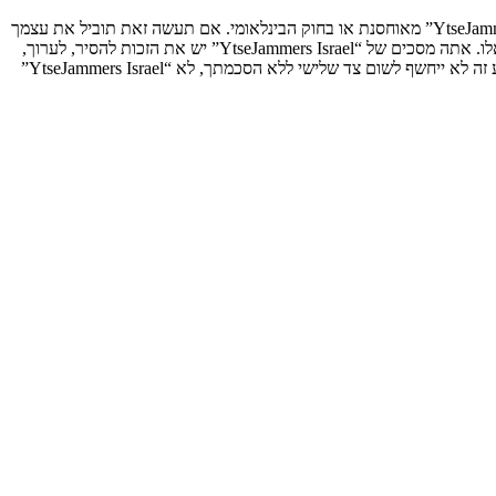
אתה מסכים לא לשלוח דברים גסים, גזעניים, אלימים, פוגעים, בלתי חוקיים או כל חומר אחר אשר שנוי במחלוקת במדינה שלך, במדינה בה “YtseJammers Israel” מאוחסנת או בחוק הבינלאומי. אם תעשה זאת תוביל את עצמך
לחסימה מיידית ולצמיתות, עם הודעה לספק שירות האינטרנט אם זה יראה לנו דרוש. כתובות ה־IP של כל ההודעות נשמרות כדי לעזור בכפיית תנאים אלו. אתה מסכים של “YtseJammers Israel” יש את הזכות להסיר, לערוך,
להעביר או לסגור כל נושא בכל זמן נתון הנראה לנו מתאים. בתור משתמש אתה מסכים שכל המידע אשר אתה מזין יאוחסן בבסיס הנתונים. בעוד שמידע זה לא ייחשף לשום צד שלישי ללא הסכמתך, לא “YtseJammers Israel”