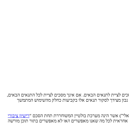
Ytse” (להלן “אנחנו”, “אותנו”, “שלנו”, “YtseJammers Israel”, “https://www.dreamtheater.co.il/forums”), אתה מסכים לציית לתנאים הבאים. אם אינך מסכים לציית לכל התנאים הבאים,
לידע אותך, אך יהיה זה נבון מצידך לסקור תנאים אלו בקביעות כחלק מהשימוש המתמשך
רישיון ציבורי
phpB מקלה על האינטרנט המבוסס דיונים בלבד, קבוצת phpBB אינה אחראית לכל מה שאנו מאפשרים ו/או לא מאפשרים בתור תוכן מורשה