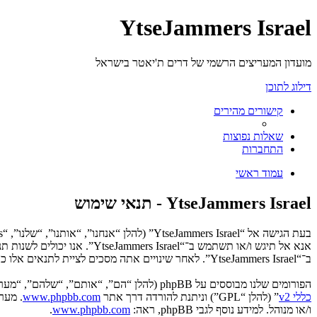
YtseJammers Israel
מועדון המעריצים הרשמי של דרים ת'יאטר בישראל
דילוג לתוכן
קישורים מהירים
שאלות נפוצות
התחברות
עמוד ראשי
YtseJammers Israel - תנאי שימוש
אנא אל תיגש ו/או תשתמש ב־“
ב־“YtseJammers Israel”. לאחר שינויים אתה מסכים לציית לתנאים אלו כאשר הם מעודכנים ו/או מתוקנים.
הפורומים שלנו מבוססים על phpBB (להלן “הם”, “אותם”, “שלהם”, “מערכת phpBB”, “www.phpbb.co.il”, “קבוצת phpBB”, “צוות phpBB הישראלי”) אשר הינה מערכת בולטיין המשוחררת תחת הסכם “
כללי v2
” (להלן “GPL”) וניתנת להורדה דרך אתר
www.phpbb.com
ו/או מנוהל. למידע נוסף לגבי phpBB, ראה:
www.phpbb.com
.