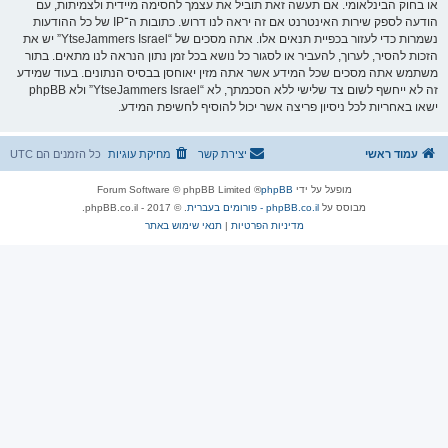
או בחוק הבינלאומי. אם תעשה זאת תוביל את עצמך לחסימה מיידית ולצמיתות, עם
הודעה לספק שירות האינטרנט אם זה יראה לנו דרוש. כתובות ה־IP של כל ההודעות
נשמרות כדי לעזור בכפיית תנאים אלו. אתה מסכים של “YtseJammers Israel” יש את
הזכות להסיר, לערוך, להעביר או לסגור כל נושא בכל זמן נתון הנראה לנו מתאים. בתור
משתמש אתה מסכים שכל המידע אשר אתה מזין יאוחסן בבסיס הנתונים. בעוד שמידע
זה לא ייחשף לשום צד שלישי ללא הסכמתך, לא “YtseJammers Israel” ולא phpBB
ישאו באחריות לכל ניסיון פריצה אשר יכול להוסיף לחשיפת המידע.
עמוד ראשי
יצירת קשר
מחיקת עוגיות
כל הזמנים הם
UTC
מופעל על ידי
phpBB
® Forum Software © phpBB Limited
מבוסס על
phpBB.co.il - פורומים בעברית
. © 2017 - phpBB.co.il.
מדיניות הפרטיות
|
תנאי שימוש באתר