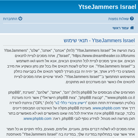
YtseJammers Israel
שאלות נפוצות
התחברות
עמוד ראשי
YtseJammers Israel - תנאי שימוש
בעת הגישה אל “YtseJammers Israel” (להלן “אנחנו”, “אותנו”, “שלנו”, “YtseJammers
Israel”, “https://www.dreamtheater.co.il/forums”), אתה מסכים לציית לתנאים
הבאים. אם אינך מסכים לציית לכל התנאים הבאים, אנא אל תיגש ו/או תשתמש
ב־“YtseJammers Israel”. אנו יכולים לשנות תנאים אלו בכל זמן נתון ונשקיע את מירב
מאמצינו כדי לידע אותך, אך יהיה זה נבון מצידך לסקור תנאים אלו בקביעות כחלק
מהשימוש המתמשך ב־“YtseJammers Israel”. לאחר שינויים אתה מסכים לציית
לתנאים אלו כאשר הם מעודכנים ו/או מתוקנים.
הפורומים שלנו מבוססים על phpBB (להלן “הם”, “אותם”, “שלהם”, “מערכת phpBB”,
“www.phpbb.co.il”, “קבוצת phpBB”, “צוות phpBB הישראלי”) אשר הינה מערכת
בולטיין המשוחררת תחת הסכם “
רישיון ציבורי כללי v2
” (להלן “GPL”) וניתנת להורדה
דרך אתר
www.phpbb.com
. מערכת phpBB מקלה על האינטרנט המבוסס דיונים
בלבד, קבוצת phpBB אינה אחראית לכל מה שאנו מאפשרים ו/או לא מאפשרים בתור
תוכן מורשה ו/או מנוהל. למידע נוסף לגבי phpBB, ראה:
www.phpbb.com
.
אתה מסכים לא לשלוח דברים גסים, גזעניים, אלימים, פוגעים, בלתי חוקיים או כל חומר
אחר אשר שנוי במחלוקת במדינה שלך, במדינה בה “YtseJammers Israel” מאוחסנת