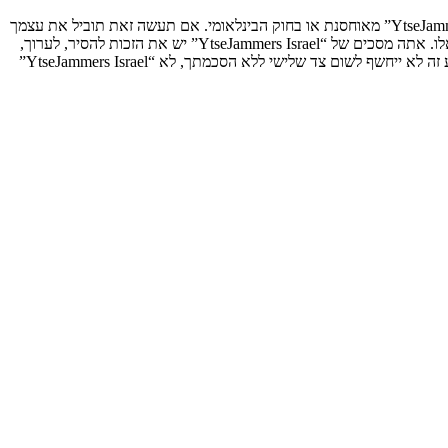
אתה מסכים לא לשלוח דברים גסים, גזעניים, אלימים, פוגעים, בלתי חוקיים או כל חומר אחר אשר שנוי במחלוקת במדינה שלך, במדינה בה “YtseJammers Israel” מאוחסנת או בחוק הבינלאומי. אם תעשה זאת תוביל את עצמך
לחסימה מיידית ולצמיתות, עם הודעה לספק שירות האינטרנט אם זה יראה לנו דרוש. כתובות ה־IP של כל ההודעות נשמרות כדי לעזור בכפיית תנאים אלו. אתה מסכים של “YtseJammers Israel” יש את הזכות להסיר, לערוך,
להעביר או לסגור כל נושא בכל זמן נתון הנראה לנו מתאים. בתור משתמש אתה מסכים שכל המידע אשר אתה מזין יאוחסן בבסיס הנתונים. בעוד שמידע זה לא ייחשף לשום צד שלישי ללא הסכמתך, לא “YtseJammers Israel”