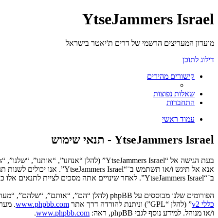
YtseJammers Israel
מועדון המעריצים הרשמי של דרים ת'יאטר בישראל
דילוג לתוכן
קישורים מהירים
שאלות נפוצות
התחברות
עמוד ראשי
YtseJammers Israel - תנאי שימוש
אנא אל תיגש ו/או תשתמש ב־“
ב־“YtseJammers Israel”. לאחר שינויים אתה מסכים לציית לתנאים אלו כאשר הם מעודכנים ו/או מתוקנים.
הפורומים שלנו מבוססים על phpBB (להלן “הם”, “אותם”, “שלהם”, “מערכת phpBB”, “www.phpbb.co.il”, “קבוצת phpBB”, “צוות phpBB הישראלי”) אשר הינה מערכת בולטיין המשוחררת תחת הסכם “
כללי v2
” (להלן “GPL”) וניתנת להורדה דרך אתר
www.phpbb.com
ו/או מנוהל. למידע נוסף לגבי phpBB, ראה:
www.phpbb.com
.