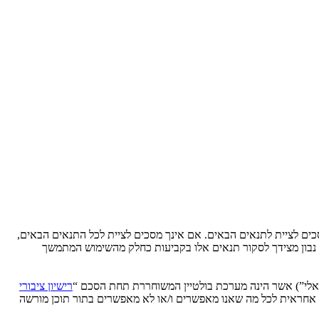
Ytse” (להלן “אנחנו”, “אותנו”, “שלנו”, “YtseJammers Israel”, “https://www.dreamtheater.co.il/forums”), אתה מסכים לציית לתנאים הבאים. אם אינך מסכים לציית לכל התנאים הבאים,
לידע אותך, אך יהיה זה נבון מצידך לסקור תנאים אלו בקביעות כחלק מהשימוש המתמשך
רישיון ציבורי
phpB מקלה על האינטרנט המבוסס דיונים בלבד, קבוצת phpBB אינה אחראית לכל מה שאנו מאפשרים ו/או לא מאפשרים בתור תוכן מורשה