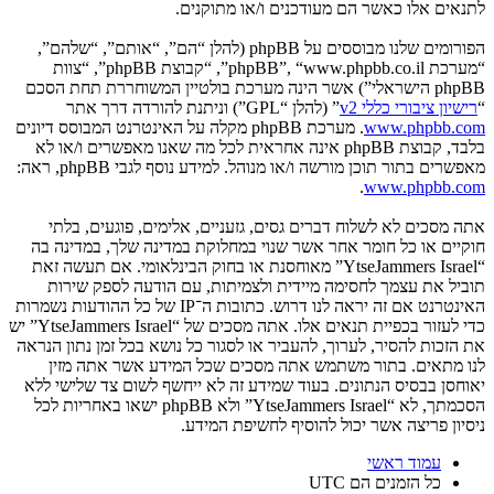
לתנאים אלו כאשר הם מעודכנים ו/או מתוקנים.
הפורומים שלנו מבוססים על phpBB (להלן “הם”, “אותם”, “שלהם”,
“מערכת phpBB”, “www.phpbb.co.il”, “קבוצת phpBB”, “צוות
phpBB הישראלי”) אשר הינה מערכת בולטיין המשוחררת תחת הסכם
“
רישיון ציבורי כללי v2
” (להלן “GPL”) וניתנת להורדה דרך אתר
www.phpbb.com
. מערכת phpBB מקלה על האינטרנט המבוסס דיונים
בלבד, קבוצת phpBB אינה אחראית לכל מה שאנו מאפשרים ו/או לא
מאפשרים בתור תוכן מורשה ו/או מנוהל. למידע נוסף לגבי phpBB, ראה:
.
www.phpbb.com
אתה מסכים לא לשלוח דברים גסים, גזעניים, אלימים, פוגעים, בלתי
חוקיים או כל חומר אחר אשר שנוי במחלוקת במדינה שלך, במדינה בה
“YtseJammers Israel” מאוחסנת או בחוק הבינלאומי. אם תעשה זאת
תוביל את עצמך לחסימה מיידית ולצמיתות, עם הודעה לספק שירות
האינטרנט אם זה יראה לנו דרוש. כתובות ה־IP של כל ההודעות נשמרות
כדי לעזור בכפיית תנאים אלו. אתה מסכים של “YtseJammers Israel” יש
את הזכות להסיר, לערוך, להעביר או לסגור כל נושא בכל זמן נתון הנראה
לנו מתאים. בתור משתמש אתה מסכים שכל המידע אשר אתה מזין
יאוחסן בבסיס הנתונים. בעוד שמידע זה לא ייחשף לשום צד שלישי ללא
הסכמתך, לא “YtseJammers Israel” ולא phpBB ישאו באחריות לכל
ניסיון פריצה אשר יכול להוסיף לחשיפת המידע.
עמוד ראשי
כל הזמנים הם
UTC