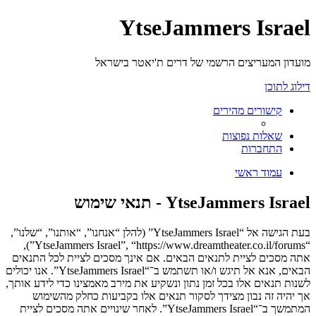
YtseJammers Israel
מועדון המעריצים הרשמי של דרים ת'יאטר בישראל
דילוג לתוכן
קישורים מהירים
שאלות נפוצות
התחברות
עמוד ראשי
YtseJammers Israel - תנאי שימוש
בעת הגישה אל “YtseJammers Israel” (להלן “אנחנו”, “אותנו”, “שלנו”,
“YtseJammers Israel”, “https://www.dreamtheater.co.il/forums”),
אתה מסכים לציית לתנאים הבאים. אם אינך מסכים לציית לכל התנאים
הבאים, אנא אל תיגש ו/או תשתמש ב־“YtseJammers Israel”. אנו יכולים
לשנות תנאים אלו בכל זמן נתון ונשקיע את מירב מאמצינו כדי לידע אותך,
אך יהיה זה נבון מצידך לסקור תנאים אלו בקביעות כחלק מהשימוש
המתמשך ב־“YtseJammers Israel”. לאחר שינויים אתה מסכים לציית