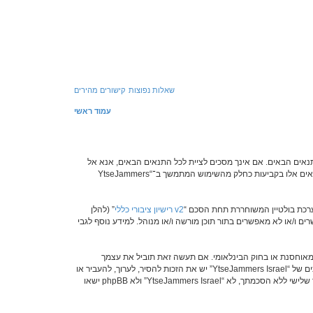
שאלות נפוצות
קישורים מהירים
עמוד ראשי
”, “שלנו”, “YtseJammers Israel”, “https://www.dreamtheater.co.il/forums”), אתה מסכים לציית לתנאים הבאים. אם אינך מסכים לציית לכל התנאים הבאים, אנא אל
תיגש ו/או תשתמש ב־“YtseJammers Israel”. אנו יכולים לשנות תנאים אלו בכל זמן נתון ונשקיע את מירב מאמצינו כדי לידע אותך, אך יהיה זה נבון מצידך לסקור תנאים אלו בקביעות כחלק מהשימוש המתמשך ב־“YtseJammers
רישיון ציבורי כללי v2
” (להלן
בוצת phpBB אינה אחראית לכל מה שאנו מאפשרים ו/או לא מאפשרים בתור תוכן מורשה ו/או מנוהל. למידע נוסף לגבי
כים לא לשלוח דברים גסים, גזעניים, אלימים, פוגעים, בלתי חוקיים או כל חומר אחר אשר שנוי במחלוקת במדינה שלך, במדינה בה “YtseJammers Israel” מאוחסנת או בחוק הבינלאומי. אם תעשה זאת תוביל את עצמך
לחסימה מיידית ולצמיתות, עם הודעה לספק שירות האינטרנט אם זה יראה לנו דרוש. כתובות ה־IP של כל ההודעות נשמרות כדי לעזור בכפיית תנאים אלו. אתה מסכים של “YtseJammers Israel” יש את הזכות להסיר, לערוך, להעביר או
לסגור כל נושא בכל זמן נתון הנראה לנו מתאים. בתור משתמש אתה מסכים שכל המידע אשר אתה מזין יאוחסן בבסיס הנתונים. בעוד שמידע זה לא ייחשף לשום צד שלישי ללא הסכמתך, לא “YtseJammers Israel” ולא phpBB ישאו