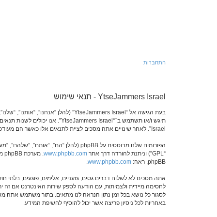
התחברות
YtseJammers Israel - תנאי שימוש
Israel”. לאחר שינויים אתה מסכים לציית לתנאים אלו כאשר הם מעודכנים ו/או מתוקנים.
הפורומים שלנו מבוססים על phpBB (להלן “הם”, “אותם”, “שלהם”, “מערכת phpBB”, “www.phpbb.co.il”, “קבוצת phpBB”, “צוות phpBB הישראלי”) אשר הינה מערכת בולטיין המשוחררת תחת הסכם “
“GPL”) וניתנת להורדה דרך אתר
www.phpbb.com
phpBB, ראה:
www.phpbb.com
.
באחריות לכל ניסיון פריצה אשר יכול להוסיף לחשיפת המידע.