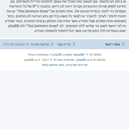
או בחוק הבינלאומי. אם תעשה זאת תוביל את עצמך לחסימה מיידית ולצמיתות, עם
הודעה לספק שירות האינטרנט אם זה יראה לנו דרוש. כתובות ה־IP של כל ההודעות
נשמרות כדי לעזור בכפיית תנאים אלו. אתה מסכים של “YtseJammers Israel” יש את
הזכות להסיר, לערוך, להעביר או לסגור כל נושא בכל זמן נתון הנראה לנו מתאים. בתור
משתמש אתה מסכים שכל המידע אשר אתה מזין יאוחסן בבסיס הנתונים. בעוד שמידע
זה לא ייחשף לשום צד שלישי ללא הסכמתך, לא “YtseJammers Israel” ולא phpBB
ישאו באחריות לכל ניסיון פריצה אשר יכול להוסיף לחשיפת המידע.
עמוד ראשי
יצירת קשר
מחיקת עוגיות
כל הזמנים הם
UTC
מופעל על ידי
phpBB
® Forum Software © phpBB Limited
מבוסס על
phpBB.co.il - פורומים בעברית
. © 2017 - phpBB.co.il.
מדיניות הפרטיות
|
תנאי שימוש באתר