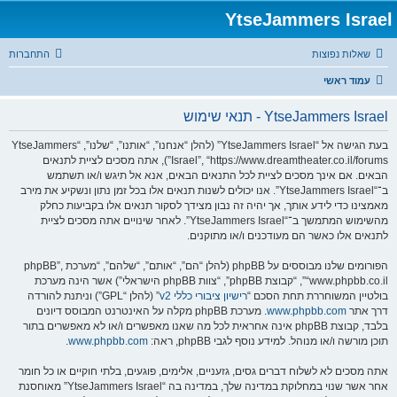
YtseJammers Israel
שאלות נפוצות
התחברות
עמוד ראשי
YtseJammers Israel - תנאי שימוש
בעת הגישה אל “YtseJammers Israel” (להלן “אנחנו”, “אותנו”, “שלנו”, “YtseJammers
Israel”, “https://www.dreamtheater.co.il/forums”), אתה מסכים לציית לתנאים
הבאים. אם אינך מסכים לציית לכל התנאים הבאים, אנא אל תיגש ו/או תשתמש
ב־“YtseJammers Israel”. אנו יכולים לשנות תנאים אלו בכל זמן נתון ונשקיע את מירב
מאמצינו כדי לידע אותך, אך יהיה זה נבון מצידך לסקור תנאים אלו בקביעות כחלק
מהשימוש המתמשך ב־“YtseJammers Israel”. לאחר שינויים אתה מסכים לציית
לתנאים אלו כאשר הם מעודכנים ו/או מתוקנים.
הפורומים שלנו מבוססים על phpBB (להלן “הם”, “אותם”, “שלהם”, “מערכת phpBB”,
“www.phpbb.co.il”, “קבוצת phpBB”, “צוות phpBB הישראלי”) אשר הינה מערכת
בולטיין המשוחררת תחת הסכם “
רישיון ציבורי כללי v2
” (להלן “GPL”) וניתנת להורדה
דרך אתר
www.phpbb.com
. מערכת phpBB מקלה על האינטרנט המבוסס דיונים
בלבד, קבוצת phpBB אינה אחראית לכל מה שאנו מאפשרים ו/או לא מאפשרים בתור
תוכן מורשה ו/או מנוהל. למידע נוסף לגבי phpBB, ראה:
www.phpbb.com
.
אתה מסכים לא לשלוח דברים גסים, גזעניים, אלימים, פוגעים, בלתי חוקיים או כל חומר
אחר אשר שנוי במחלוקת במדינה שלך, במדינה בה “YtseJammers Israel” מאוחסנת